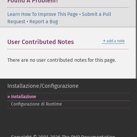
Found A Problem?
Learn How To Improve This Page
•
Submit a Pull
Request
•
Report a Bug
＋
User Contributed Notes
add a note
There are no user contributed notes for this page.
Installazione/Configurazione
Installazione
Configurazione di Runtime