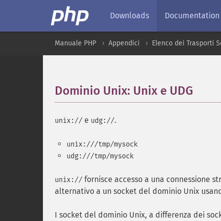
Downloads
Documentation
Manuale PHP
Appendici
Elenco dei Trasporti 
Dominio Unix: Unix e UDG
¶
e
.
unix://
udg://
unix:///tmp/mysock
udg:///tmp/mysock
fornisce accesso a una connessione st
unix://
alternativo a un socket del dominio Unix usand
I socket del dominio Unix, a differenza dei so