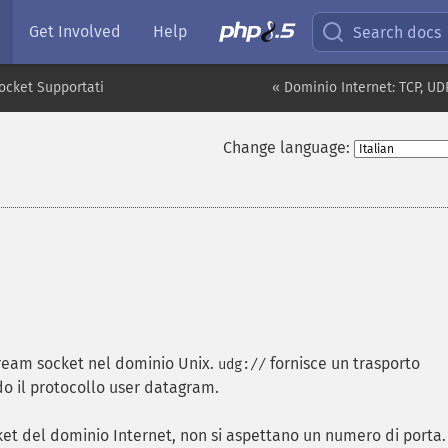
Get Involved
Help
Search docs
Socket Supportati
« Dominio Internet: TCP, UD
Change language:
ream socket nel dominio Unix.
fornisce un trasporto
udg://
o il protocollo user datagram.
cket del dominio Internet, non si aspettano un numero di porta.