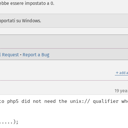
bbe essere impostato a 0.
pportati su Windows.
l Request
•
Report a Bug
＋
add a
19 yea
to php5 did not need the unix:// qualifier whe
....);
