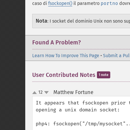
caso di
fsockopen()
il parametro
portno
dovre
Nota
:
I socket del dominio Unix non sono su
Found A Problem?
Learn How To Improve This Page
•
Submit a Pul
User Contributed Notes
1 note
Matthew Fortune
12
¶
up
down
It appears that fsockopen prior 
opening a unix domain socket:

php4: fsockopen("/tmp/mysocket"..