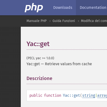
Downloads
Documentation
Manuale PHP
Guida Funzioni
Modifica del co
Yac::get
(PECL yac >= 1.0.0)
Yac::get
—
Retrieve values from cache
Descrizione
¶
public
function
Yac::get
(
string
|
arra