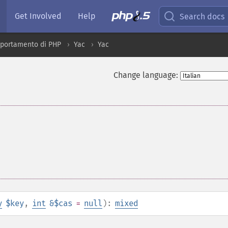
Get Involved
Help
Search docs
mportamento di PHP
Yac
Yac
Change language:
y
$key
,
int
&$cas
=
null
):
mixed