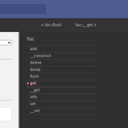
« Yac::flush
Yac::__get »
Yac
add
_​_​construct
delete
dump
flush
get
_​_​get
info
set
_​_​set