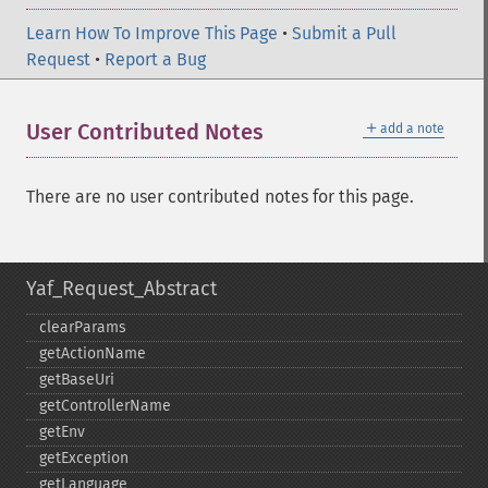
Learn How To Improve This Page
•
Submit a Pull
Request
•
Report a Bug
＋
User Contributed Notes
add a note
There are no user contributed notes for this page.
Yaf_Request_Abstract
clearParams
getActionName
getBaseUri
getControllerName
getEnv
getException
getLanguage