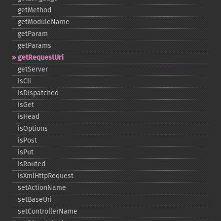
getMethod
getModuleName
getParam
getParams
getRequestUri
getServer
isCli
isDispatched
isGet
isHead
isOptions
isPost
isPut
isRouted
isXmlHttpRequest
setActionName
setBaseUri
setControllerName