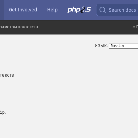
Get Involved
Help
Search docs
раметры контекста
« 
Язык:
текста
.
ip