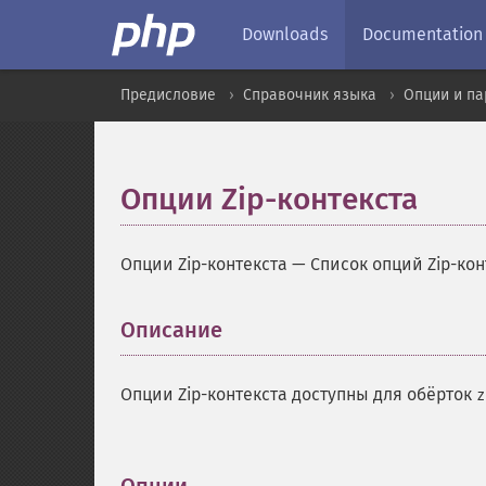
Downloads
Documentation
Предисловие
Справочник языка
Опции и па
Опции Zip-контекста
Опции Zip-контекста
—
Список опций Zip-кон
Описание
¶
Опции Zip-контекста доступны для обёрток
z