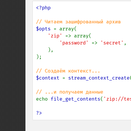
<?php

$opts 
= array(

'zip' 
=> array(

'password' 
=> 
'secret'
,

    ),

);

$context 
= 
stream_context_create
echo 
file_get_contents
(
'zip://te
?>