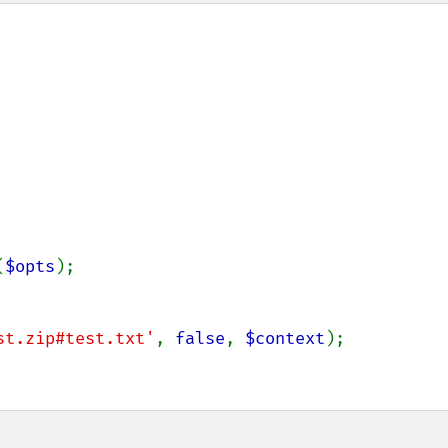
(
$opts
);

st.zip#test.txt'
, 
false
, 
$context
);
