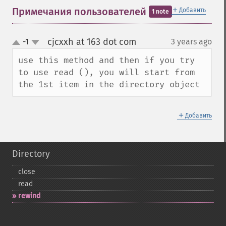
＋
Примечания пользователей
Добавить
1 note
cjcxxh at 163 dot com
-1
3 years ago
¶
up
down
use this method and then if you try 
to use read (), you will start from 
the 1st item in the directory object
＋
Добавить
Directory
close
read
rewind