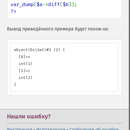
var_dump
(
$a
->
diff
(
$b
?>
Вывод приведённого примера будет похож на:
object(Ds\Set)#3 (2) {

  [0]=>

  int(1)

  [1]=>

  int(2)

}
Нашли ошибку?
Инструкция
•
Исправление
•
Сообщение об ошибке