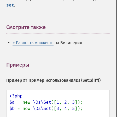
set
.
Смотрите также
¶
» Разность множеств
на Википедия
Примеры
¶
Пример #1 Пример использования
Ds\Set::diff()
<?php

$a 
= new 
\Ds\Set
([
1
, 
2
, 
3
$b 
= new 
\Ds\Set
([
3
, 
4
, 
5
]);
