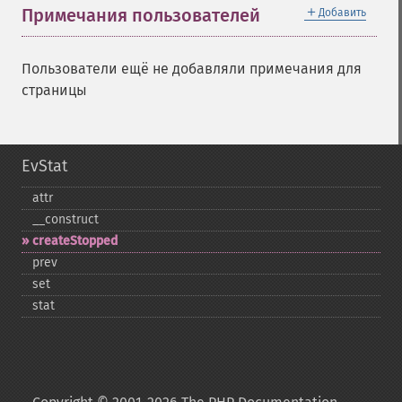
＋
Примечания пользователей
Добавить
Пользователи ещё не добавляли примечания для
страницы
EvStat
attr
_​_​construct
createStopped
prev
set
stat