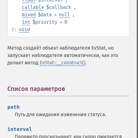
callable
$callback
,
mixed
$data
=
null
,
int
$priority
= 0
):
void
Метод создаёт объект наблюдателя EvStat, но
запускает наблюдателя автоматически, как это
делает метод
EvStat::__construct()
.
Список параметров
¶
path
Путь для ожидания изменения статуса.
interval
Параметр подсказывает, как скоро ожидается