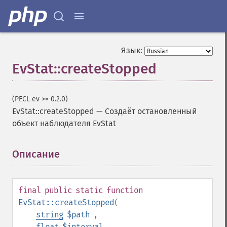
Язык:
EvStat::createStopped
(PECL ev >= 0.2.0)
EvStat::createStopped
—
Создаёт остановленный
объект наблюдателя EvStat
Описание
¶
final
public
static
function
EvStat::createStopped
(
string
$path
,
float
$interval
,