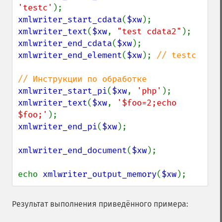
'testc'
xmlwriter_start_cdata
(
$xw
xmlwriter_text
(
$xw
, 
"test cdata2"
xmlwriter_end_cdata
(
$xw
xmlwriter_end_element
(
$xw
); 
// testc

xmlwriter_start_pi
(
$xw
, 
'php'
xmlwriter_text
(
$xw
, 
'$foo=2;echo 
$foo;'
xmlwriter_end_pi
(
$xw
);

xmlwriter_end_document
(
$xw
);

echo 
xmlwriter_output_memory
(
$xw
);
Результат выполнения приведённого примера: