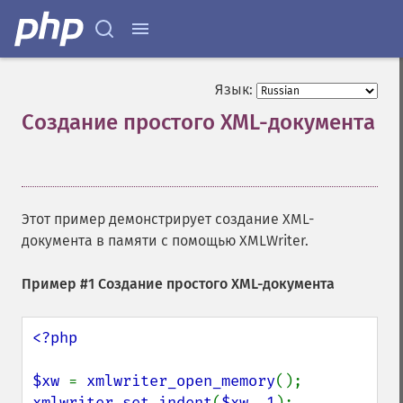
Язык:
Создание простого XML-документа
¶
Этот пример демонстрирует создание XML-
документа в памяти с помощью XMLWriter.
Пример #1 Создание простого XML-документа
<?php

$xw 
= 
xmlwriter_open_memory
xmlwriter_set_indent
(
$xw
, 
1