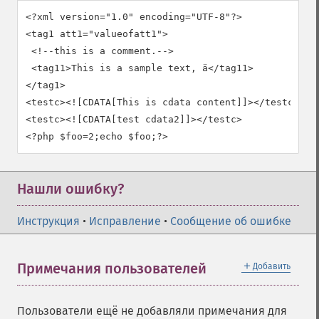
<?xml version="1.0" encoding="UTF-8"?>

<tag1 att1="valueofatt1">

 <!--this is a comment.-->

 <tag11>This is a sample text, ä</tag11>

</tag1>

<testc><![CDATA[This is cdata content]]></testc>

<testc><![CDATA[test cdata2]]></testc>

Нашли ошибку?
Инструкция
•
Исправление
•
Сообщение об ошибке
＋
Примечания пользователей
Добавить
Пользователи ещё не добавляли примечания для