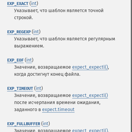
(
int
)
EXP_EXACT
Указывает, что шаблон является точной
строкой.
(
int
)
EXP_REGEXP
Указывает, что шаблон является регулярным
выражением.
(
int
)
EXP_EOF
Значение, возвращаемое
expect_expectl()
,
когда достигнут конец файла.
(
int
)
EXP_TIMEOUT
Значение, возвращаемое
expect_expectl()
после исчерпания времени ожидания,
заданного в
expect.timeout
(
int
)
EXP_FULLBUFFER
Значение, возвращаемое
expect_expectl()
,