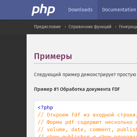
Downloads
Documentation
Предисловие
Справочник функций
Генерац
Примеры
¶
Следующий пример демонстрирует простую 
Пример #1 Обработка документа FDF
// Откроем fdf из входной строки,
// Форма pdf содержит несколько 
// volume, date, comment, publish