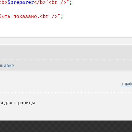
<b>
$preparer
</b>'<br />"
;

быть показано.<br />"
ошибке
＋
Доб
я для страницы