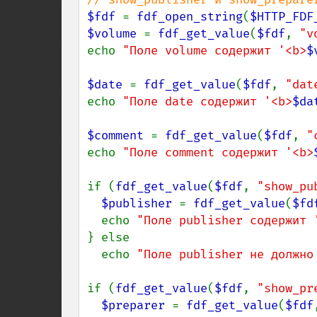
$fdf 
= 
fdf_open_string
(
$HTTP_FDF
$volume 
= 
fdf_get_value
(
$fdf
, 
"v
echo 
"Поле volume содержит '<b>
$
$date 
= 
fdf_get_value
(
$fdf
, 
"dat
echo 
"Поле date содержит '<b>
$da
$comment 
= 
fdf_get_value
(
$fdf
, 
"
echo 
"Поле comment содержит '<b>
if (
fdf_get_value
(
$fdf
, 
"show_pu
$publisher 
= 
fdf_get_value
(
$fd
  echo 
"Поле publisher содержит 
} else

  echo 
"Поле publisher не должно
if (
fdf_get_value
(
$fdf
, 
"show_pr
$preparer 
= 
fdf_get_value
(
$fdf