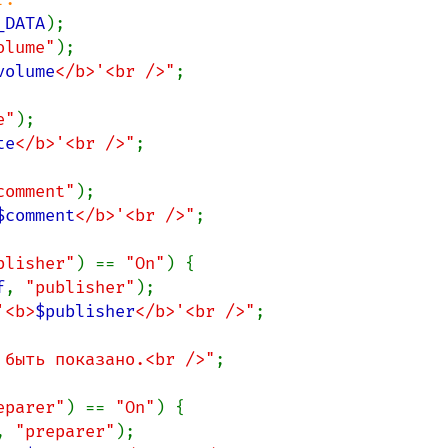
_DATA
olume"
);

volume
</b>'<br />"
;

e"
);

te
</b>'<br />"
;

comment"
);

$comment
</b>'<br />"
;

blisher"
) == 
"On"
) {

f
, 
"publisher"
);

'<b>
$publisher
</b>'<br />"
;

 быть показано.<br />"
;

eparer"
) == 
"On"
) {

, 
"preparer"
);
