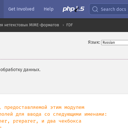
Get Involved
Help
Search docs
ия нетекстовых MIME-форматов
FDF
Язык:
обработку данных.
 предоставляемой этим модулем

полей для ввода со следующими именами:

er, preparer, и два чекбокса
