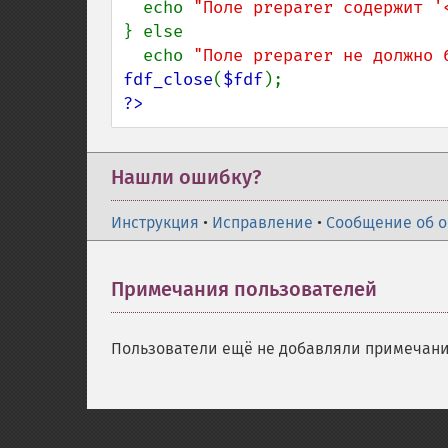
  echo 
"Поле preparer содержит '
} else

  echo 
"Поле preparer не должно 
fdf_close
(
$fdf
?>
Нашли ошибку?
Инструкция
•
Исправление
•
Сообщение об 
Примечания пользователей
Пользователи ещё не добавляли примечани