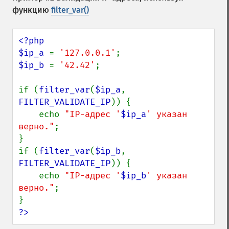
функцию
filter_var()
<?php

$ip_a 
= 
'127.0.0.1'
$ip_b 
= 
'42.42'
;

if (
filter_var
(
$ip_a
, 
FILTER_VALIDATE_IP
)) {

    echo 
"IP-адрес '
$ip_a
' указан 
верно."
;

}

if (
filter_var
(
$ip_b
, 
FILTER_VALIDATE_IP
)) {

    echo 
"IP-адрес '
$ip_b
' указан 
верно."
;

?>