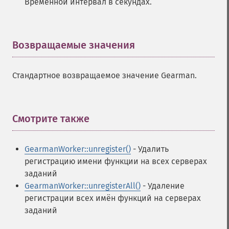
Временной интервал в секундах.
Возвращаемые значения
¶
Стандартное возвращаемое значение Gearman.
Смотрите также
¶
GearmanWorker::unregister()
- Удалить
регистрацию имени функции на всех серверах
заданий
GearmanWorker::unregisterAll()
- Удаление
регистрации всех имён функций на серверах
заданий