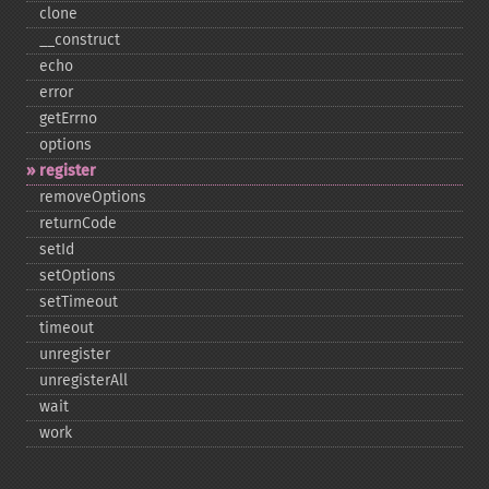
clone
_​_​construct
echo
error
getErrno
options
register
removeOptions
returnCode
setId
setOptions
setTimeout
timeout
unregister
unregisterAll
wait
work