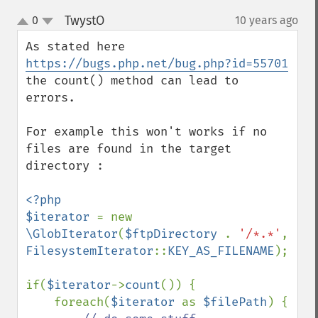
TwystO
0
10 years ago
¶
up
down
As stated here 
https://bugs.php.net/bug.php?id=55701
the count() method can lead to 
errors.

For example this won't works if no 
files are found in the target 
directory :

<?php

$iterator 
= new 
\GlobIterator
(
$ftpDirectory 
. 
'/*.*'
, 
FilesystemIterator
::
KEY_AS_FILENAME
);

if(
$iterator
->
count
()) {

    foreach(
$iterator 
as 
$filePath
) {
