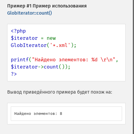
Пример #1 Пример использования
GlobIterator::count()
<?php

$iterator 
= new 
GlobIterator
(
'*.xml'
);

printf
(
"Найдено элементов: %d \r\n"
, 
$iterator
->
count
?>
Вывод приведённого примера будет похож на:
Найдено элементов: 8