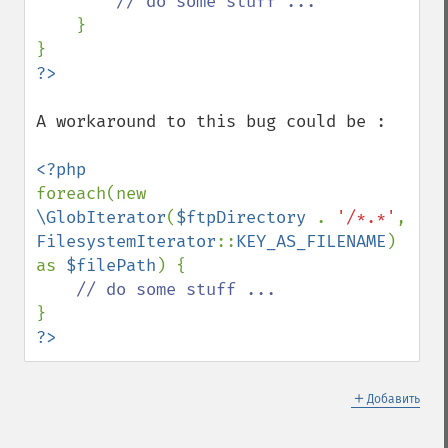
// do some stuff ...

}

A workaround to this bug could be :

foreach(new 
\GlobIterator
(
$ftpDirectory 
. 
'/*.*'
, 
FilesystemIterator
::
KEY_AS_FILENAME
) 
as 
$filePath
) {

?>
＋
Добавить