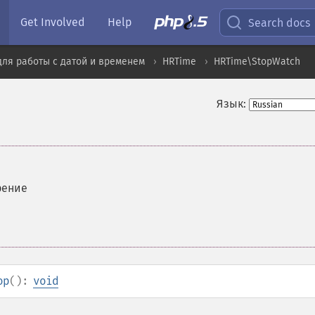
Get Involved
Help
Search docs
ля работы с датой и временем
HRTime
HRTime\StopWatch
Язык:
рение
op
():
void