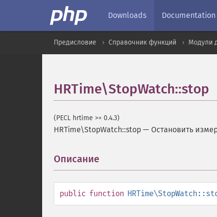
Downloads
Documentation
Предисловие
Справочник функций
Модули д
HRTime\StopWatch::stop
(PECL hrtime >= 0.4.3)
HRTime\StopWatch::stop
—
Остановить изме
Описание
¶
public
function
HRTime\StopWatch::st