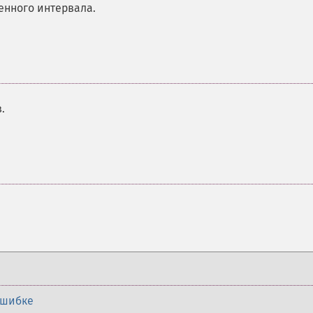
енного интервала.
.
ошибке