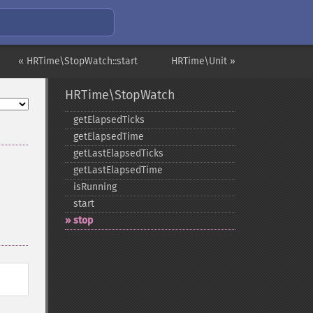
« HRTime\StopWatch::start
HRTime\Unit »
HRTime\StopWatch
getElapsedTicks
getElapsedTime
getLastElapsedTicks
getLastElapsedTime
isRunning
start
stop