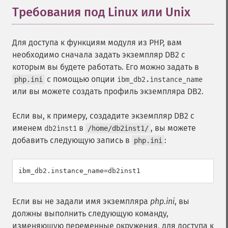
Требования под Linux или Unix
¶
Для доступа к функциям модуля из PHP, вам
необходимо сначала задать экземпляр DB2 с
которым вы будете работать. Его можно задать в
с помощью опции
php.ini
ibm_db2.instance_name
или вы можете создать профиль экземпляра DB2.
Если вы, к примеру, создадите экземпляр DB2 с
именем
в
, вы можете
db2inst1
/home/db2inst1/
добавить следующую запись в
:
php.ini
Если вы не задали имя экземпляра
php.ini
, вы
должны выполнить следующую команду,
изменяющую переменные окружения, для доступа к