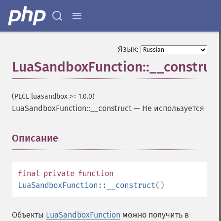
Язык:
LuaSandboxFunction::__construc
(PECL luasandbox >= 1.0.0)
LuaSandboxFunction::__construct
—
Не используется
Описание
¶
final
private
function
LuaSandboxFunction::__construct
()
Объекты
LuaSandboxFunction
можно получить в