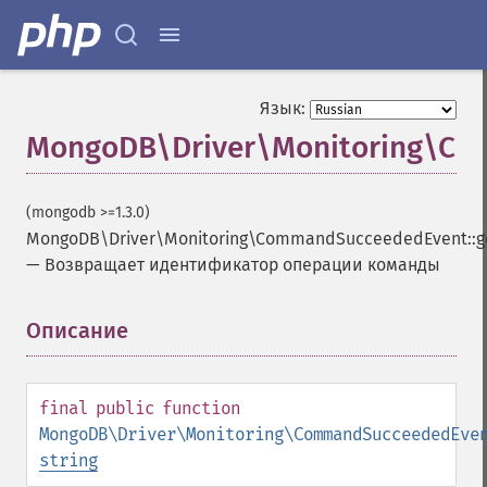
Язык:
MongoDB\Driver\Monitoring\Co
(mongodb >=1.3.0)
MongoDB\Driver\Monitoring\CommandSucceededEvent::g
—
Возвращает идентификатор операции команды
Описание
¶
final
public
function
MongoDB\Driver\Monitoring\CommandSucceededEve
string