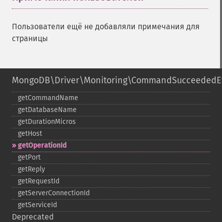
Пользователи ещё не добавляли примечания для
страницы
MongoDB\Driver\Monitoring\CommandSucceededE
getCommandName
getDatabaseName
getDurationMicros
getHost
getOperationId
getPort
getReply
getRequestId
getServerConnectionId
getServiceId
Deprecated