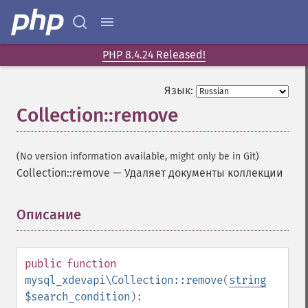
PHP 8.4.24 Released!
Язык:
Collection::remove
(No version information available, might only be in Git)
Collection::remove
—
Удаляет документы коллекции
Описание
¶
public
function
mysql_xdevapi\Collection::remove
(
string
$search_condition
):