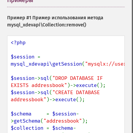
Примеры
¶
Пример #1 Пример использования метода
mysql_xdevapi\Collection::remove()
<?php

$session 
= 
mysql_xdevapi\getSession
(
"mysqlx://user:p
$session
->
sql
(
"DROP DATABASE IF 
EXISTS addressbook"
)->
execute
$session
->
sql
(
"CREATE DATABASE 
addressbook"
)->
execute
();

$schema     
= 
$session
-
>
getSchema
(
"addressbook"
$collection 
= 
$schema
-