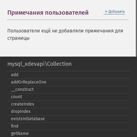
＋
Примечания пользователей
Добавить
Пользователи ещё не добавляли примечания для
страницы
mysql_xdevapi\Collection
add
addOrReplaceOne
_​_​construct
count
createIndex
dropIndex
existsInDatabase
find
getName