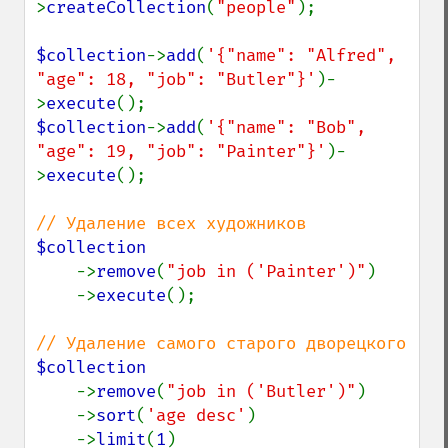
>
createCollection
(
"people"
);

$collection
->
add
(
'{"name": "Alfred", 
"age": 18, "job": "Butler"}'
)-
>
execute
$collection
->
add
(
'{"name": "Bob",    
"age": 19, "job": "Painter"}'
)-
>
execute
();

$collection

->
remove
(
"job in ('Painter')"
)

    ->
execute
();

$collection

->
remove
(
"job in ('Butler')"
)

    ->
sort
(
'age desc'
)

    ->
limit
(
1
)
