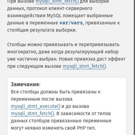
При вызове
mysqli_stmt_fetch()
для выборки
данных, протокол клиент-серверного
взаимодействия MySQL помещает выбранные
данные в переменные
var
/
vars
, привязанные к
столбцам результата выборки.
Столбцы можно привязывать и перепривязывать
многократно, даже когда результирующий набор
уже частично выбран. Новая привязка даст эффект
при следующем вызове
mysqli_stmt_fetch()
.
Замечание
:
Все столбцы должны быть привязаны к
переменным после вызова
mysqli_stmt_execute()
и до вызова
mysqli_stmt_fetch()
. В зависимости от типов
данных столбцов привязанные переменные
могут неявно изменять свой PHP тип.