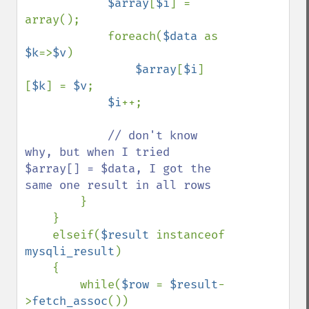
$array
[
$i
] = 
array();

            foreach(
$data 
as 
$k
=>
$v
)

$array
[
$i
]
[
$k
] = 
$v
;

$i
++;

// don't know 
why, but when I tried 
$array[] = $data, I got the 
same one result in all rows

}

    }

    elseif(
$result 
instanceof 
mysqli_result
)

    {

        while(
$row 
= 
$result
-
>
fetch_assoc
())
