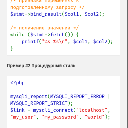
/* привязка переменных к 
$stmt
->
bind_result
(
$col1
, 
$col2
);

while (
$stmt
->
fetch
()) {

printf
(
"%s %s\n"
, 
$col1
, 
$col2
);

}
Пример #2 Процедурный стиль
<?php

mysqli_report
(
MYSQLI_REPORT_ERROR 
| 
MYSQLI_REPORT_STRICT
$link 
= 
mysqli_connect
(
"localhost"
, 
"my_user"
, 
"my_password"
, 
"world"
);
