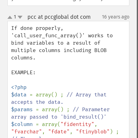
pcc at pccglobal dot com
1
16 years ago
¶
up
down
If done properly, 
'call_user_func_array()' works to 
bind variables to a result of 
multiple columns including BLOB 
columns. 

EXAMPLE:

<?php

$data 
= array() ; 
// Array that 
$params 
= array() ; 
// Parameter 
$column 
= array(
"fidentity"
, 
"fvarchar"
, 
"fdate"
, 
"ftinyblob"
) ; 