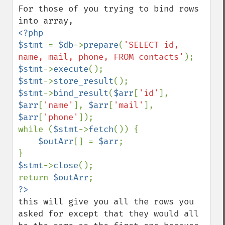
For those of you trying to bind rows 
<?php

$stmt 
= 
$db
->
prepare
(
'SELECT id, 
name, mail, phone, FROM contacts'
$stmt
->
execute
$stmt
->
store_result
$stmt
->
bind_result
(
$arr
[
'id'
], 
$arr
[
'name'
], 
$arr
[
'mail'
], 
$arr
[
'phone'
]);

while (
$stmt
->
fetch
()) {

$outArr
[] = 
$arr
;

$stmt
->
close
();

return 
$outArr
this will give you all the rows you 
asked for except that they would all 