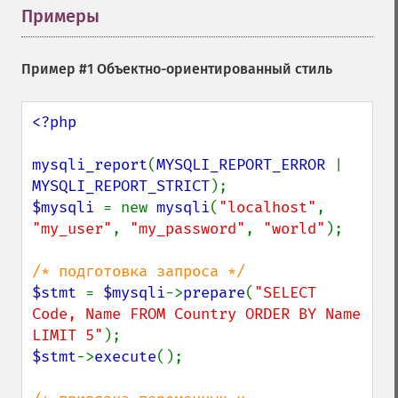
Примеры
¶
Пример #1 Объектно-ориентированный стиль
<?php

mysqli_report
(
MYSQLI_REPORT_ERROR 
| 
MYSQLI_REPORT_STRICT
$mysqli 
= new 
mysqli
(
"localhost"
, 
"my_user"
, 
"my_password"
, 
"world"
);

$stmt 
= 
$mysqli
->
prepare
(
"SELECT 
Code, Name FROM Country ORDER BY Name 
LIMIT 5"
$stmt
->
execute
();
