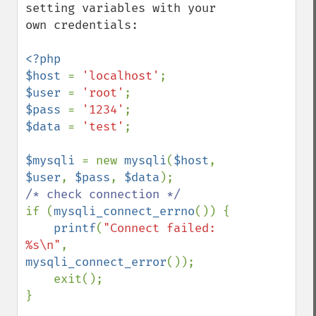
setting variables with your 
own credentials:

<?php

$host 
= 
'localhost'
$user 
= 
'root'
$pass 
= 
'1234'
$data 
= 
'test'
;

$mysqli 
= new 
mysqli
(
$host
, 
$user
, 
$pass
, 
$data
if (
mysqli_connect_errno
()) {

printf
(
"Connect failed: 
%s\n"
, 
mysqli_connect_error
());

    exit();

}
