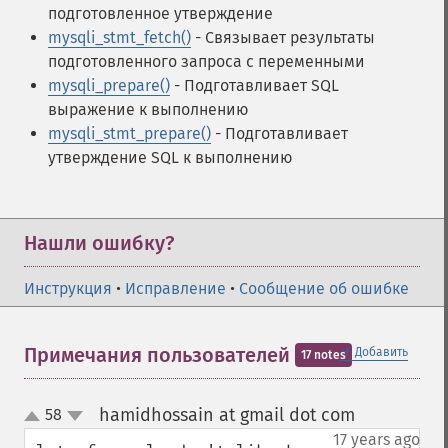
подготовленное утверждение
mysqli_stmt_fetch()
- Связывает результаты
подготовленного запроса с переменными
mysqli_prepare()
- Подготавливает SQL
выражение к выполнению
mysqli_stmt_prepare()
- Подготавливает
утверждение SQL к выполнению
Нашли ошибку?
Инструкция
•
Исправление
•
Сообщение об ошибке
＋
Примечания пользователей
Добавить
17 notes
hamidhossain at gmail dot com
58
¶
up
down
17 years ago