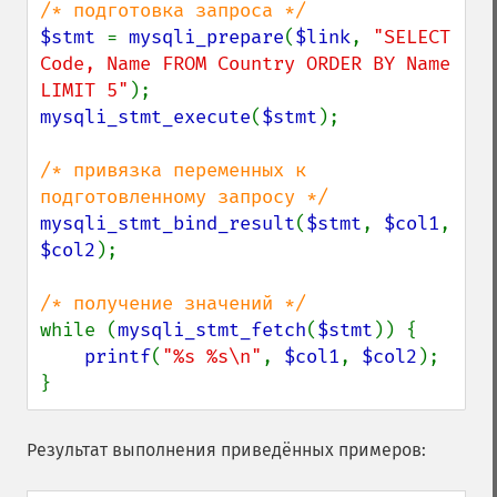
$stmt 
= 
mysqli_prepare
(
$link
, 
"SELECT 
Code, Name FROM Country ORDER BY Name 
LIMIT 5"
mysqli_stmt_execute
(
$stmt
);

/* привязка переменных к 
mysqli_stmt_bind_result
(
$stmt
, 
$col1
, 
$col2
);

while (
mysqli_stmt_fetch
(
$stmt
)) {

printf
(
"%s %s\n"
, 
$col1
, 
$col2
);

}
Результат выполнения приведённых примеров: