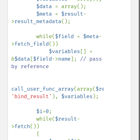
$data 
= array();

$meta 
= 
$result
-
>
result_metadata
();

        while(
$field 
= 
$meta
-
>
fetch_field
())

$variables
[] = 
&
$data
[
$field
->
name
]; 
// pass 
by reference

call_user_func_array
(array(
$result
, 
'bind_result'
), 
$variables
);

$i
=
0
;

        while(
$result
-
>
fetch
())

        {
