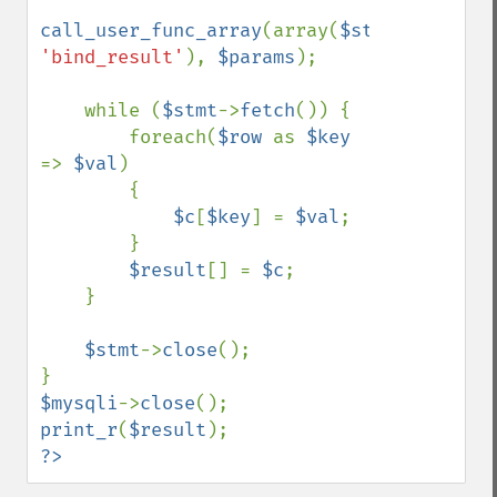
call_user_func_array
(array(
$stmt
, 
'bind_result'
), 
$params
);

    while (
$stmt
->
fetch
()) {

        foreach(
$row 
as 
$key 
=> 
$val
)

        {

$c
[
$key
] = 
$val
;

        }

$result
[] = 
$c
;

    }

$stmt
->
close
();

$mysqli
->
close
print_r
(
$result
?>