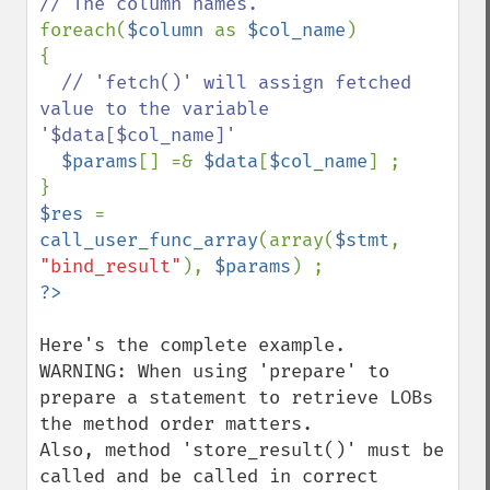
foreach(
$column 
as 
$col_name
)

{

// 'fetch()' will assign fetched 
value to the variable 
'$data[$col_name]'

$params
[] =& 
$data
[
$col_name
] ;

$res 
= 
call_user_func_array
(array(
$stmt
, 
"bind_result"
), 
$params
Here's the complete example.

WARNING: When using 'prepare' to 
prepare a statement to retrieve LOBs 
the method order matters.

Also, method 'store_result()' must be 
called and be called in correct 