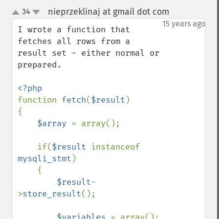
nieprzeklinaj at gmail dot com
34
¶
up
down
15 years ago
I wrote a function that 
fetches all rows from a 
result set - either normal or 
prepared.

function 
fetch
(
$result
)

{    

$array 
= array();

    if(
$result 
instanceof 
mysqli_stmt
)

    {

$result
-
>
store_result
();

$variables 
= array();
