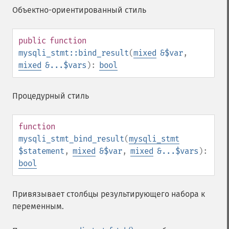
Объектно-ориентированный стиль
public
function
mysqli_stmt::bind_result
(
mixed
&$var
,
mixed
&...$vars
):
bool
Процедурный стиль
function
mysqli_stmt_bind_result
(
mysqli_stmt
$statement
,
mixed
&$var
,
mixed
&...$vars
):
bool
Привязывает столбцы результирующего набора к
переменным.