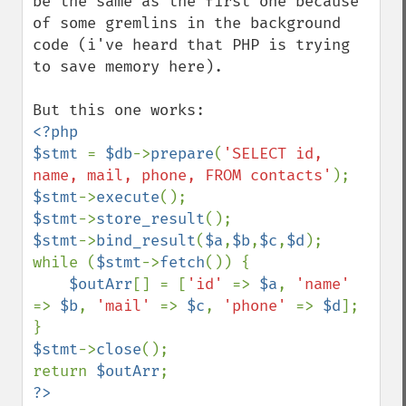
be the same as the first one because 
of some gremlins in the background 
code (i've heard that PHP is trying 
to save memory here).

<?php

$stmt 
= 
$db
->
prepare
(
'SELECT id, 
name, mail, phone, FROM contacts'
$stmt
->
execute
$stmt
->
store_result
$stmt
->
bind_result
(
$a
,
$b
,
$c
,
$d
);

while (
$stmt
->
fetch
()) {

$outArr
[] = [
'id' 
=> 
$a
, 
'name' 
=> 
$b
, 
'mail' 
=> 
$c
, 
'phone' 
=> 
$d
];

$stmt
->
close
();

return 
$outArr