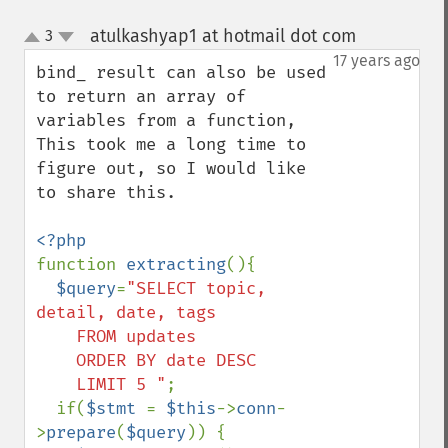
atulkashyap1 at hotmail dot com
3
¶
up
down
17 years ago
bind_ result can also be used 
to return an array of 
variables from a function,

This took me a long time to 
figure out, so I would like 
to share this.

function 
extracting
(){

$query
=
"SELECT topic, 
detail, date, tags

    FROM updates

    ORDER BY date DESC

    LIMIT 5 "
;

  if(
$stmt 
= 
$this
->
conn
-
>
prepare
(
$query
)) {
