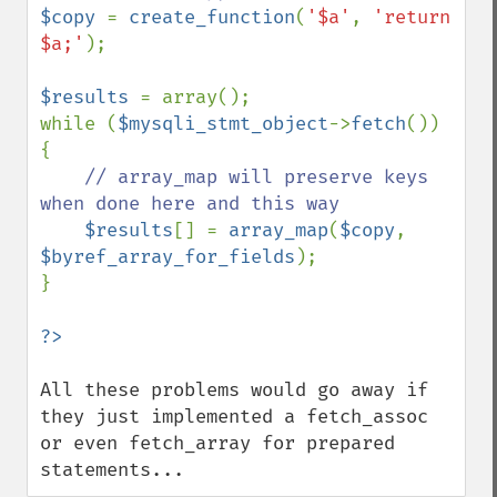
$copy 
= 
create_function
(
'$a'
, 
'return 
$a;'
);

$results 
= array();

while (
$mysqli_stmt_object
->
fetch
()) 
{

// array_map will preserve keys 
when done here and this way

$results
[] = 
array_map
(
$copy
, 
$byref_array_for_fields
);

}

All these problems would go away if 
they just implemented a fetch_assoc 
or even fetch_array for prepared 
statements...