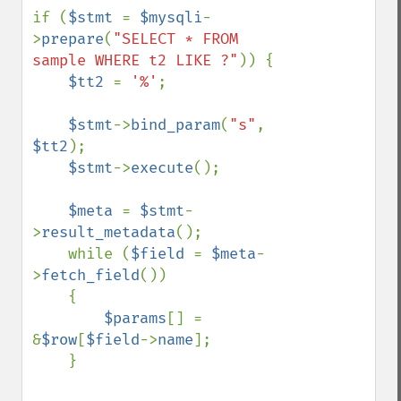
if (
$stmt 
= 
$mysqli
-
>
prepare
(
"SELECT * FROM 
sample WHERE t2 LIKE ?"
)) {

$tt2 
= 
'%'
;

$stmt
->
bind_param
(
"s"
, 
$tt2
);

$stmt
->
execute
();

$meta 
= 
$stmt
-
>
result_metadata
();

    while (
$field 
= 
$meta
-
>
fetch_field
())

    {

$params
[] = 
&
$row
[
$field
->
name
];

    }
