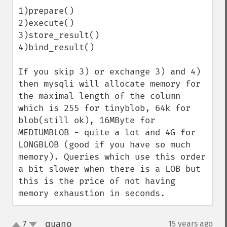
1)prepare()

2)execute()

3)store_result()

4)bind_result()

If you skip 3) or exchange 3) and 4) 
then mysqli will allocate memory for 
the maximal length of the column 
which is 255 for tinyblob, 64k for 
blob(still ok), 16MByte for 
MEDIUMBLOB - quite a lot and 4G for 
LONGBLOB (good if you have so much 
memory). Queries which use this order 
a bit slower when there is a LOB but 
this is the price of not having 
memory exhaustion in seconds.
quano
7
15 years ago
¶