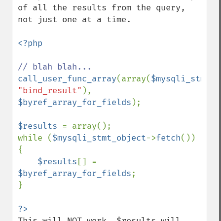
of all the results from the query, 
not just one at a time.

<?php

call_user_func_array
(array(
$mysqli_stmt_o
"bind_result"
), 
$byref_array_for_fields
);

$results 
= array();

while (
$mysqli_stmt_object
->
fetch
()) 
{

$results
[] = 
$byref_array_for_fields
;

}

This will NOT work. $results will 