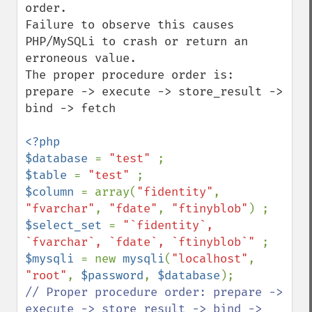
order.

Failure to observe this causes 
PHP/MySQLi to crash or return an 
erroneous value.

The proper procedure order is: 
prepare -> execute -> store_result -> 
bind -> fetch

<?php

$database 
= 
"test" 
$table 
= 
"test" 
$column 
= array(
"fidentity"
, 
"fvarchar"
, 
"fdate"
, 
"ftinyblob"
$select_set 
= 
"`fidentity`, 
`fvarchar`, `fdate`, `ftinyblob`" 
$mysqli 
= new 
mysqli
(
"localhost"
, 
"root"
, 
$password
, 
$database
// Proper procedure order: prepare -> 
execute -> store_result -> bind -> 