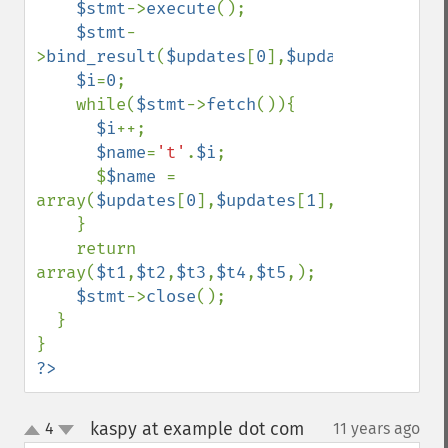
$stmt
->
execute
();

$stmt
-
>
bind_result
(
$updates
[
0
],
$updates
[
1
],
$upd
$i
=
0
;

    while(
$stmt
->
fetch
()){

$i
++;

$name
=
't'
.
$i
;

      $
$name 
= 
array(
$updates
[
0
],
$updates
[
1
],
$updates
[
2
]
    }

    return 
array(
$t1
,
$t2
,
$t3
,
$t4
,
$t5
,);

$stmt
->
close
();

  }

?>
kaspy at example dot com
4
11 years ago
¶
up
down