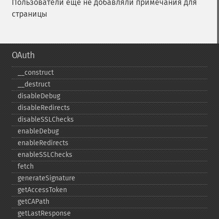
Пользователи ещё не добавляли примечания для
страницы
OAuth
_​_​construct
_​_​destruct
disableDebug
disableRedirects
disableSSLChecks
enableDebug
enableRedirects
enableSSLChecks
fetch
generateSignature
getAccessToken
getCAPath
getLastResponse