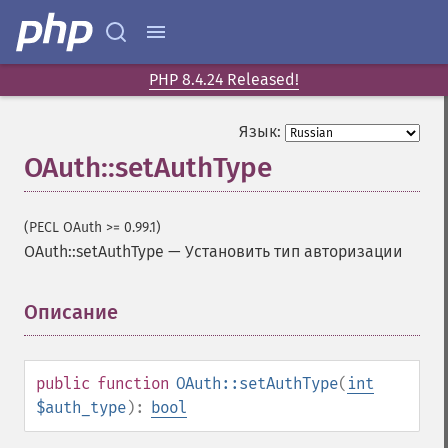
PHP 8.4.24 Released!
Язык:
OAuth::setAuthType
(PECL OAuth >= 0.99.1)
OAuth::setAuthType
—
Установить тип авторизации
Описание
¶
public
function
OAuth::setAuthType
(
int
$auth_type
):
bool