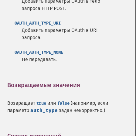
Добавить параметры OAuth в тело
запроса HTTP POST.
OAUTH_AUTH_TYPE_URI
Добавить параметры OAuth в URI
запроса.
OAUTH_AUTH_TYPE_NONE
Не передавать.
Возвращаемые значения
¶
Возвращает
или
(например, если
true
false
параметр
auth_type
задан некорректно.)