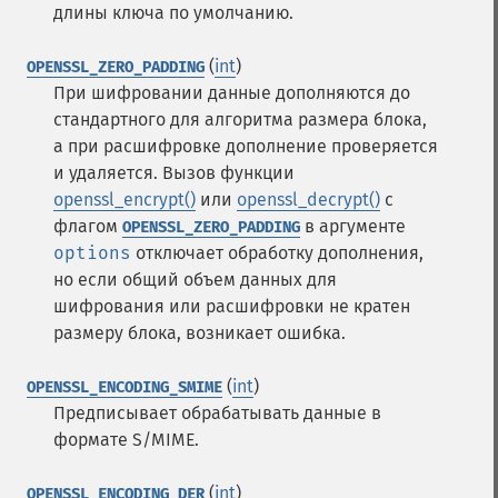
длины ключа по умолчанию.
(
int
)
OPENSSL_ZERO_PADDING
При шифровании данные дополняются до
стандартного для алгоритма размера блока,
а при расшифровке дополнение проверяется
и удаляется. Вызов функции
openssl_encrypt()
или
openssl_decrypt()
с
флагом
в аргументе
OPENSSL_ZERO_PADDING
options
отключает обработку дополнения,
но если общий объем данных для
шифрования или расшифровки не кратен
размеру блока, возникает ошибка.
(
int
)
OPENSSL_ENCODING_SMIME
Предписывает обрабатывать данные в
формате S/MIME.
(
int
)
OPENSSL_ENCODING_DER