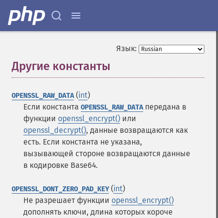
Язык:
Другие константы
¶
(
int
)
OPENSSL_RAW_DATA
Если константа
передана в
OPENSSL_RAW_DATA
функции
openssl_encrypt()
или
openssl_decrypt()
, данные возвращаются как
есть. Если константа не указана,
вызывающей стороне возвращаются данные
в кодировке Base64.
(
int
)
OPENSSL_DONT_ZERO_PAD_KEY
Не разрешает функции
openssl_encrypt()
дополнять ключи, длина которых короче