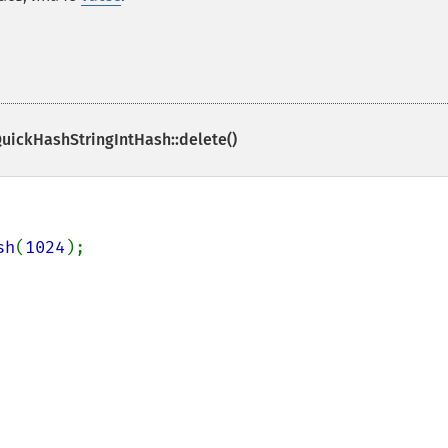
uickHashStringIntHash::delete()
sh
(
1024
);
