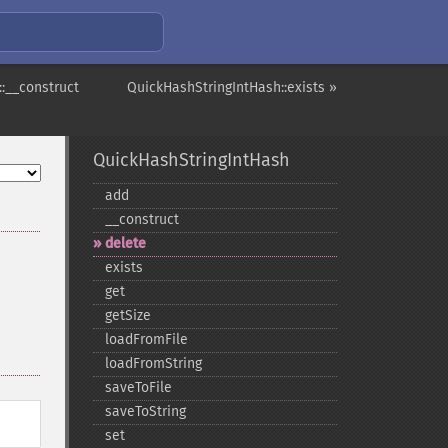
:__construct
QuickHashStringIntHash::exists »
QuickHashStringIntHash
add
_​_​construct
delete
exists
get
getSize
loadFromFile
loadFromString
saveToFile
saveToString
set