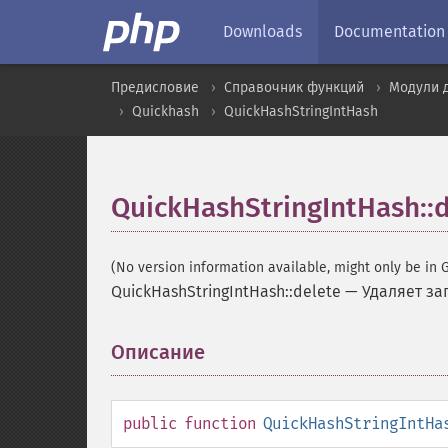
Downloads
Documentation
Предисловие
Справочник функций
Модули 
Quickhash
QuickHashStringIntHash
QuickHashStringIntHash::d
(No version information available, might only be in G
QuickHashStringIntHash::delete
—
Удаляет за
Описание
¶
public
function
QuickHashStringIntHa