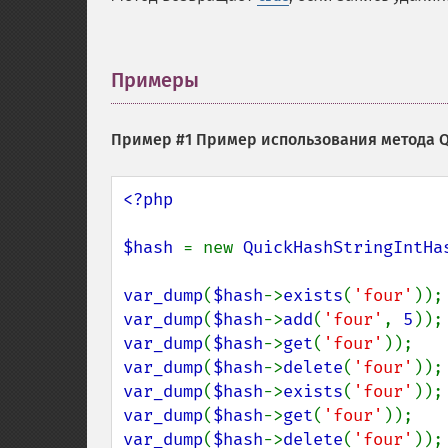
Примеры
¶
Пример #1 Пример использования метода
Q
<?php

$hash 
= new 
QuickHashStringIntHa
var_dump
(
$hash
->
exists
(
'four'
var_dump
(
$hash
->
add
(
'four'
, 
5
var_dump
(
$hash
->
get
(
'four'
var_dump
(
$hash
->
delete
(
'four'
var_dump
(
$hash
->
exists
(
'four'
var_dump
(
$hash
->
get
(
'four'
var_dump
(
$hash
->
delete
(
'four'
));
