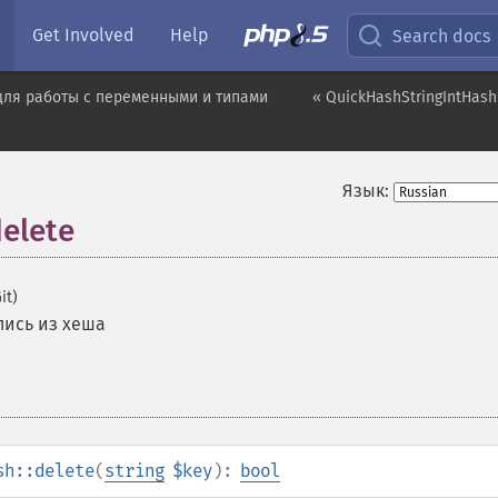
Get Involved
Help
Search docs
для работы с переменными и типами
« QuickHashStringIntHash:
Язык:
elete
it)
пись из хеша
sh::delete
(
string
$key
):
bool