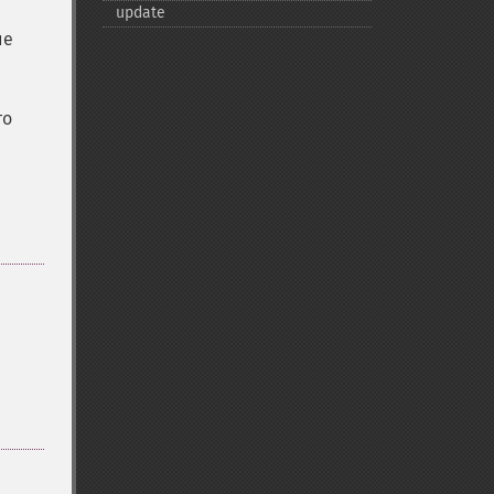
update
ие
то