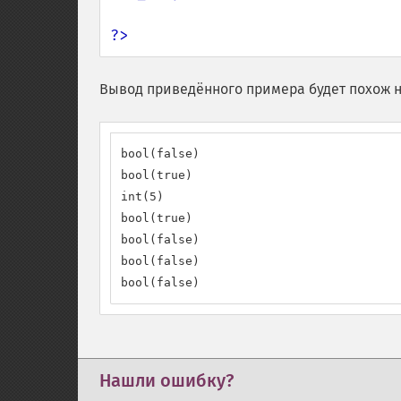
?>
Вывод приведённого примера будет похож н
bool(false)

bool(true)

int(5)

bool(true)

bool(false)

bool(false)

bool(false)
Нашли ошибку?