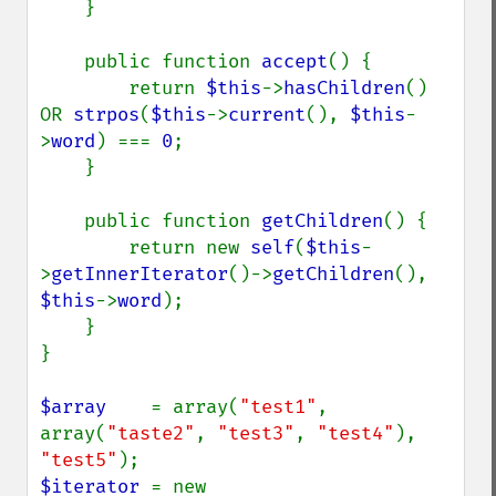
    }

    public function 
accept
() {

        return 
$this
->
hasChildren
() 
OR 
strpos
(
$this
->
current
(), 
$this
-
>
word
) === 
0
;

    }

    public function 
getChildren
() {

        return new 
self
(
$this
-
>
getInnerIterator
()->
getChildren
(), 
$this
->
word
);

    }

}

$array    
= array(
"test1"
, 
array(
"taste2"
, 
"test3"
, 
"test4"
), 
"test5"
$iterator 
= new 