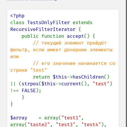
class 
TestsOnlyFilter 
extends 
RecursiveFilterIterator 
{

    public function 
accept
() {

// текущий элемент пройдёт 
фильтр, если имеет дочерние элементы 
или

        // его значение начинается со 
строки "test"

return 
$this
->
hasChildren
() 
|| (
strpos
(
$this
->
current
(), 
"test"
) 
!== 
FALSE
);

    }

}

$array    
= array(
"test1"
, 
array(
"taste2"
, 
"test3"
, 
"test4"
), 