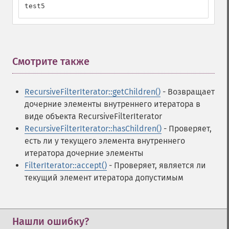
test5
Смотрите также
¶
RecursiveFilterIterator::getChildren()
- Возвращает
дочерние элементы внутреннего итератора в
виде объекта RecursiveFilterIterator
RecursiveFilterIterator::hasChildren()
- Проверяет,
есть ли у текущего элемента внутреннего
итератора дочерние элементы
FilterIterator::accept()
- Проверяет, является ли
текущий элемент итератора допустимым
Нашли ошибку?