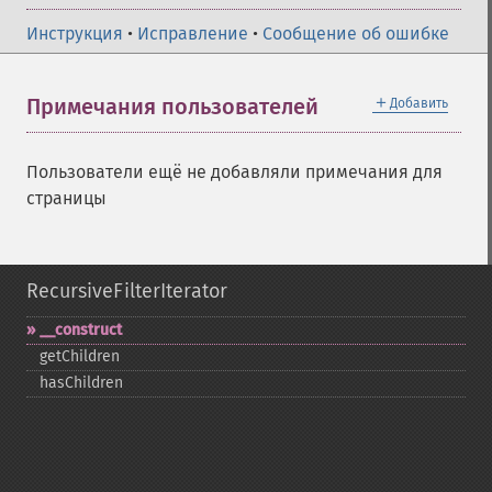
Инструкция
•
Исправление
•
Сообщение об ошибке
＋
Примечания пользователей
Добавить
Пользователи ещё не добавляли примечания для
страницы
RecursiveFilterIterator
_​_​construct
getChildren
hasChildren