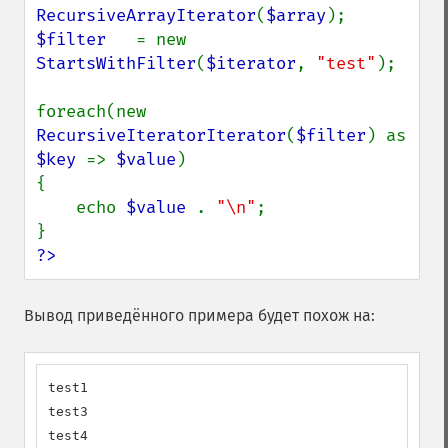
RecursiveArrayIterator
(
$array
$filter   
= new 
StartsWithFilter
(
$iterator
, 
"test"
);

foreach(new 
RecursiveIteratorIterator
(
$filter
) as 
$key 
=> 
$value
)

{

    echo 
$value 
. 
"\n"
;

?>
Вывод приведённого примера будет похож на:
test1

test3

test4
