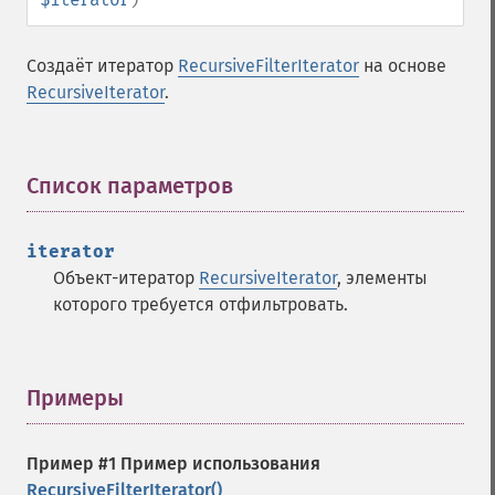
Создаёт итератор
RecursiveFilterIterator
на основе
RecursiveIterator
.
Список параметров
¶
iterator
Объект-итератор
RecursiveIterator
, элементы
которого требуется отфильтровать.
Примеры
¶
Пример #1 Пример использования
RecursiveFilterIterator()