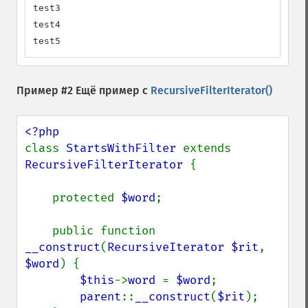
test3

test4

test5
Пример #2 Ещё пример с
RecursiveFilterIterator()
class 
StartsWithFilter 
extends 
RecursiveFilterIterator 
{

    protected 
$word
;

    public function 
__construct
(
RecursiveIterator $rit
, 
$word
) {

$this
->
word 
= 
$word
;

parent
::
__construct
(
$rit
);
