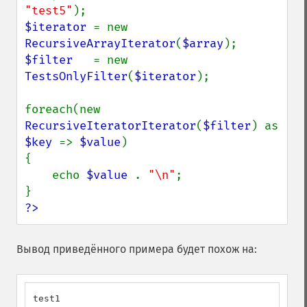
"test5"
$iterator 
= new 
RecursiveArrayIterator
(
$array
$filter   
= new 
TestsOnlyFilter
(
$iterator
);

foreach(new 
RecursiveIteratorIterator
(
$filter
) as 
$key 
=> 
$value
)

{

    echo 
$value 
. 
"\n"
;

?>
Вывод приведённого примера будет похож на:
test1
