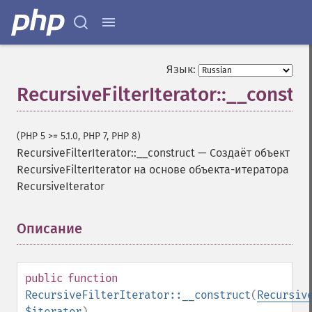
Язык:
RecursiveFilterIterator::__constr
(PHP 5 >= 5.1.0, PHP 7, PHP 8)
RecursiveFilterIterator::__construct
—
Создаёт объект
RecursiveFilterIterator на основе объекта-итератора
RecursiveIterator
Описание
¶
public
function
RecursiveFilterIterator::__construct
(
Recursiv
$iterator
)