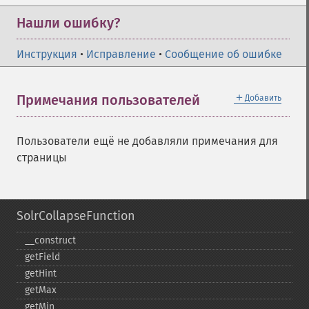
Нашли ошибку?
Инструкция
•
Исправление
•
Сообщение об ошибке
＋
Примечания пользователей
Добавить
Пользователи ещё не добавляли примечания для
страницы
SolrCollapseFunction
_​_​construct
getField
getHint
getMax
getMin