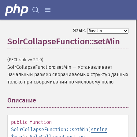
Язык:
SolrCollapseFunction::setMin
(PECL solr >= 2.2.0)
SolrCollapseFunction::setMin
—
Устанавливает
начальный размер сворачиваемых структур данных
только при сворачивании по числовому полю
Описание
¶
public
function
SolrCollapseFunction::setMin
(
string
$min
):
SolrCollapseFunction