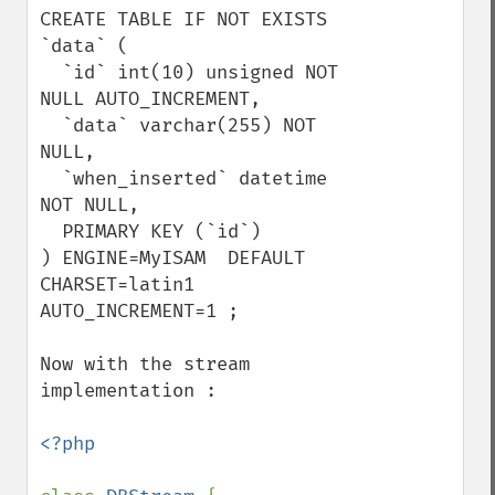
CREATE TABLE IF NOT EXISTS 
`data` (

  `id` int(10) unsigned NOT 
NULL AUTO_INCREMENT,

  `data` varchar(255) NOT 
NULL,

  `when_inserted` datetime 
NOT NULL,

  PRIMARY KEY (`id`)

) ENGINE=MyISAM  DEFAULT 
CHARSET=latin1 
AUTO_INCREMENT=1 ;

Now with the stream 
implementation :

<?php
