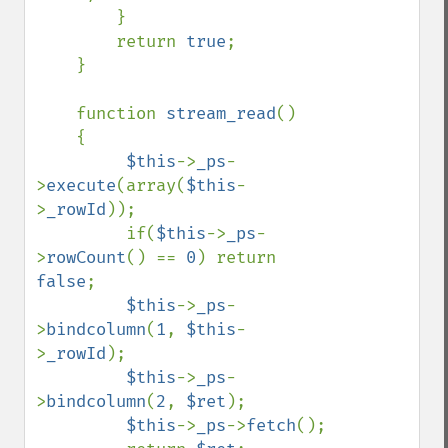
        }

        return 
true
;

    }

    function 
stream_read
()

    {

$this
->
_ps
-
>
execute
(array(
$this
-
>
_rowId
));

         if(
$this
->
_ps
-
>
rowCount
() == 
0
) return 
false
;

$this
->
_ps
-
>
bindcolumn
(
1
, 
$this
-
>
_rowId
);

$this
->
_ps
-
>
bindcolumn
(
2
, 
$ret
);

$this
->
_ps
->
fetch
();
