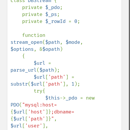
class 
DBStream 
{

    private 
$_pdo
;

    private 
$_ps
;

    private 
$_rowId 
= 
0
;

    function 
stream_open
(
$path
, 
$mode
, 
$options
, &
$opath
)

    {

$url 
= 
parse_url
(
$path
);

$url
[
'path'
] = 
substr
(
$url
[
'path'
], 
1
);

        try{

$this
->
_pdo 
= new 
PDO
(
"mysql:host=
{
$url
[
'host'
]}
;dbname=
{
$url
[
'path'
]}
"
, 
$url
[
'user'
], 