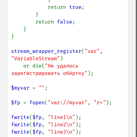
            return 
true
;

        }

        return 
false
;

    }

}

stream_wrapper_register
(
"var"
, 
"VariableStream"
)

    or die(
"Не удалось 
зарегистрировать обёртку"
);

$myvar 
= 
""
;

$fp 
= 
fopen
(
"var://myvar"
, 
"r+"
);

fwrite
(
$fp
, 
"line1\n"
fwrite
(
$fp
, 
"line2\n"
fwrite
(
$fp
, 
"line3\n"
);
