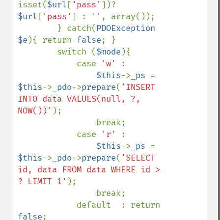
isset(
$url
[
'pass'
])? 
$url
[
'pass'
] : 
''
, array());

        } catch(
PDOException 
$e
){ return 
false
; }

        switch (
$mode
){

            case 
'w' 
: 

$this
->
_ps 
= 
$this
->
_pdo
->
prepare
(
'INSERT 
INTO data VALUES(null, ?, 
NOW())'
);

                break;

            case 
'r' 
: 

$this
->
_ps 
= 
$this
->
_pdo
->
prepare
(
'SELECT 
id, data FROM data WHERE id > 
? LIMIT 1'
);

                break;

            default  : return 
false
;
