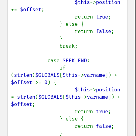
$this
->
position 
+= 
$offset
;

                     return 
true
;

                } else {

                     return 
false
;

                }

                break;

            case 
SEEK_END
:

                if 
(
strlen
(
$GLOBALS
[
$this
->
varname
]) + 
$offset 
>= 
0
) {

$this
->
position 
= 
strlen
(
$GLOBALS
[
$this
->
varname
]) + 
$offset
;

                     return 
true
;

                } else {

                     return 
false
;

                }
