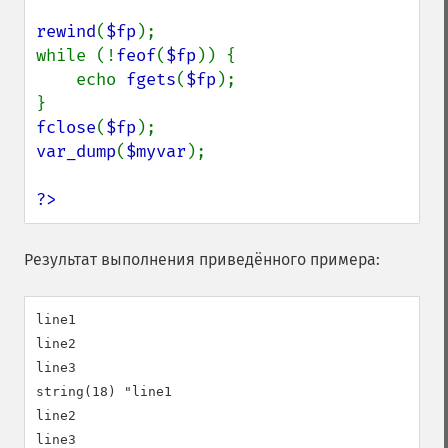
rewind
(
$fp
);

while (!
feof
(
$fp
)) {

    echo 
fgets
(
$fp
);

fclose
(
$fp
var_dump
(
$myvar
);

?>
Результат выполнения приведённого примера:
line1

line2

line3

string(18) "line1

line2

line3
