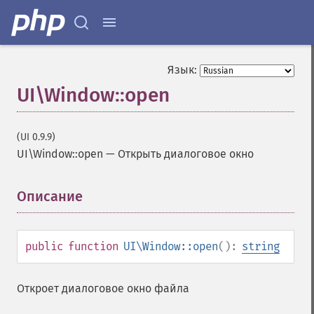
Язык:
UI\Window::open
(UI 0.9.9)
UI\Window::open
—
Открыть диалоговое окно
Описание
¶
public
function
UI\Window::open
():
string
Откроет диалоговое окно файла