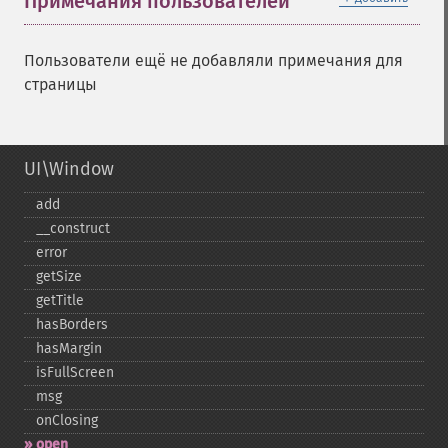
Примечания пользователей
Пользователи ещё не добавляли примечания для
страницы
UI\Window
add
_​_​construct
error
getSize
getTitle
hasBorders
hasMargin
isFullScreen
msg
onClosing
open