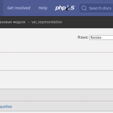
Get Involved
Help
Search docs
базовые модули
var_representation
Язык:
ошибке