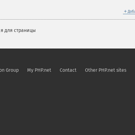
＋
Доб
я для страницы
on Group
My PHP.net
Contact
Other PHP.net sites