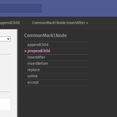
ppendChild
CommonMark\Node::insertAfter »
CommonMark\Node
appendChild
prependChild
insertAfter
insertBefore
replace
unlink
accept