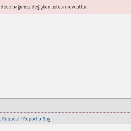
adece bağımsız değişken listesi mevcuttur.
l Request
•
Report a Bug