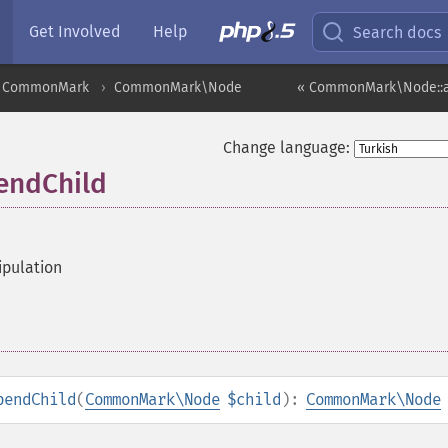
Get Involved
Help
Search docs
CommonMark
CommonMark\Node
« CommonMark\Node::a
Change language:
ndChild
pulation
pendChild
(
CommonMark\Node
$child
):
CommonMark\Node