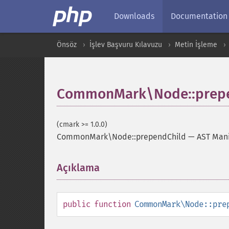
Downloads
Documentation
Önsöz
İşlev Başvuru Kılavuzu
Metin İşleme
CommonMark\Node::prepe
(cmark >= 1.0.0)
CommonMark\Node::prependChild
—
AST Mani
Açıklama
¶
public
function
CommonMark\Node::pre