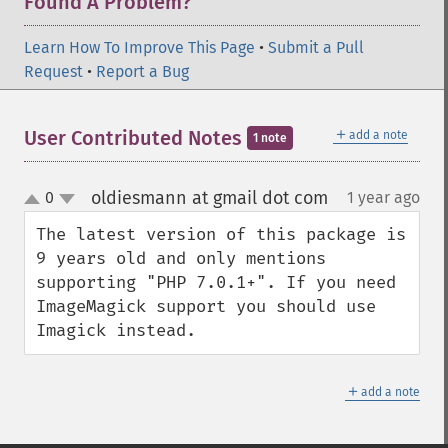
Found A Problem?
Learn How To Improve This Page
•
Submit a Pull
Request
•
Report a Bug
＋
User Contributed Notes
add a note
1 note
oldiesmann at gmail dot com
0
1 year ago
¶
up
down
The latest version of this package is 
9 years old and only mentions 
supporting "PHP 7.0.1+". If you need 
ImageMagick support you should use 
Imagick instead.
＋
add a note