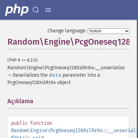
Change language:
Random\Engine\PcgOneseq128XslR
(PHP 8 >= 8.2.0)
Random\Engine\PcgOneseq128XslRr64::__unserialize
—
Deserializes the
data
parameter into a
PcgOneseq128XslRr64 object
Açıklama
¶
public
function
Random\Engine\PcgOneseq128XslRr64::__unserial
$data
):
void