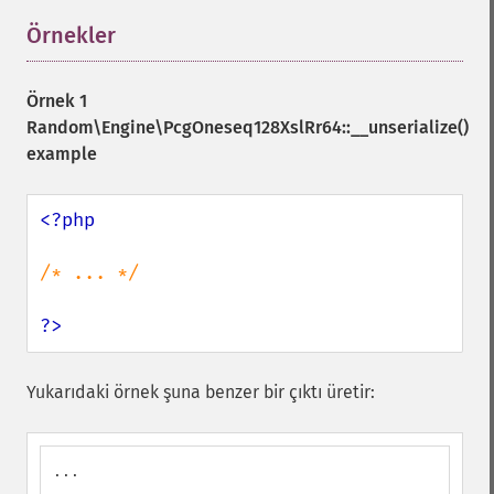
Örnekler
¶
Örnek 1
Random\Engine\PcgOneseq128XslRr64::__unserialize()
example
<?php

/* ... */

?>
Yukarıdaki örnek şuna benzer bir çıktı üretir:
...