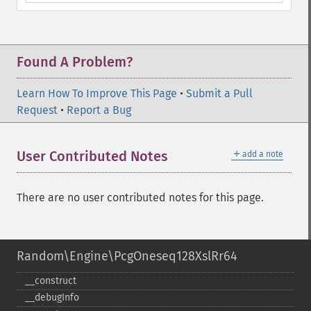
Found A Problem?
Learn How To Improve This Page
•
Submit a Pull
Request
•
Report a Bug
＋
User Contributed Notes
add a note
There are no user contributed notes for this page.
Random\Engine\PcgOneseq128XslRr64
_​_​construct
_​_​debugInfo