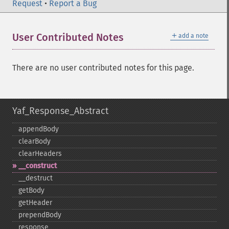
Request
•
Report a Bug
＋
User Contributed Notes
add a note
There are no user contributed notes for this page.
Yaf_Response_Abstract
appendBody
clearBody
clearHeaders
_​_​construct
_​_​destruct
getBody
getHeader
prependBody
response