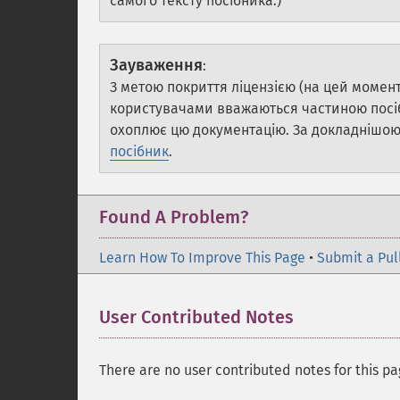
самого тексту посібника.)
Зауваження
:
З метою покриття ліцензією (на цей момент 
користувачами вважаються частиною посібн
охоплює цю документацію. За докладнішою
посібник
.
Found A Problem?
Learn How To Improve This Page
•
Submit a Pul
User Contributed Notes
There are no user contributed notes for this pa