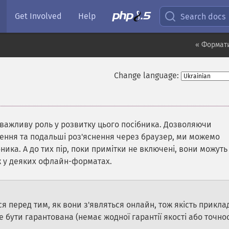
Get Involved
Help
Search docs
« Формат
Change language:
 важливу роль у розвитку цього посібника. Дозволяючи
ення та подальші роз'яснення через браузер, ми можемо
бника. А до тих пір, поки примітки не включені, вони можуть
ож у деяких офлайн-форматах.
я перед тим, як вони з'являться онлайн, тож якість прикла
е бути гарантована (немає жодної гарантії якості або точнос