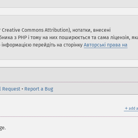
Creative Commons Attribution), нотатки, внесені
ика з PHP і тому на них поширюється та сама ліцензія, як
 інформацією перейдіть на сторінку
Авторські права на
l Request
•
Report a Bug
＋
add a
ge.