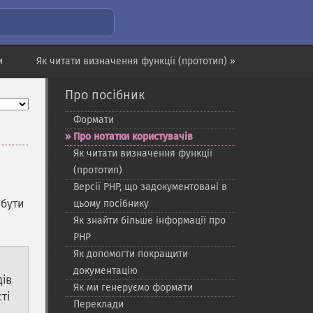
и
Як читати визначення функції (прототип) »
Про посібник
Формати
Про нотатки користувачів
Як читати визначення функції
(прототип)
Версії PHP, що задокументовані в
 бути
цьому посібнику
Як знайти більше інформації про
PHP
Як допомогти покращити
документацію
дів
Як ми генеруємо формати
ті
Переклади