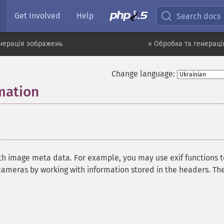
Get Involved
Help
Search docs
нерація зображень
« Обробка та генерац
Change language:
mation
¶
ith image meta data. For example, you may use exif functions t
cameras by working with information stored in the headers. Th