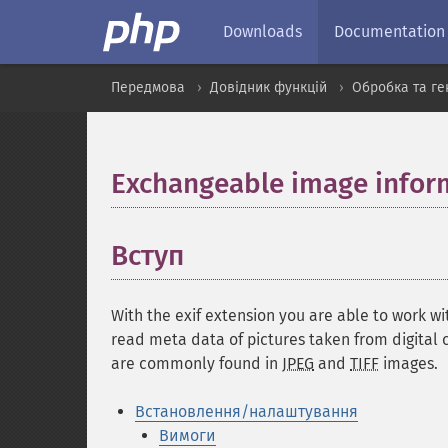
Downloads
Documentation
Передмова
Довідник функцій
Обробка та ге
Exchangeable image infor
Вступ
¶
With the exif extension you are able to work w
read meta data of pictures taken from digital 
are commonly found in
JPEG
and
TIFF
images.
Встановлення/налаштування
Вимоги