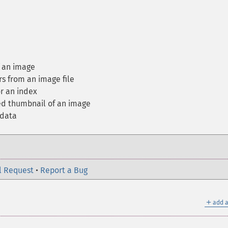
 an image
s from an image file
r an index
d thumbnail of an image
_data
l Request
•
Report a Bug
＋
add a