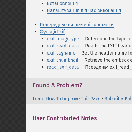
Встановлення
Налаштування під час виконання
Попередньо визначені константи
Функції Exif
exif_imagetype
— Determine the type of
exif_read_data
— Reads the EXIF header
exif_tagname
— Get the header name fo
exif_thumbnail
— Retrieve the embedde
read_exif_data
— Псевдонім exif_read
Found A Problem?
Learn How To Improve This Page
•
Submit a Pul
User Contributed Notes