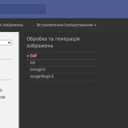
ія зображень
Встановлення/налаштування »
Обробка та генерація
зображень
Exif
GD
Gmagick
ImageMagick
o
ese