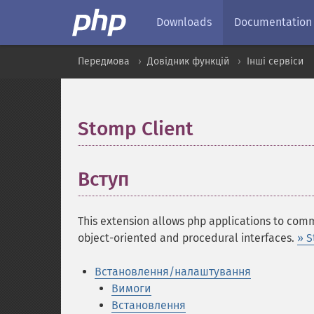
Downloads
Documentation
Передмова
Довідник функцій
Інші сервіси
Stomp Client
¶
Вступ
¶
This extension allows php applications to co
object-oriented and procedural interfaces.
» S
Встановлення/налаштування
Вимоги
Встановлення