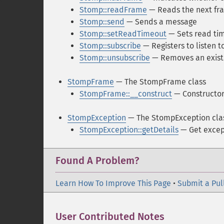
Stomp::readFrame
— Reads the next fr
Stomp::send
— Sends a message
Stomp::setReadTimeout
— Sets read ti
Stomp::subscribe
— Registers to listen t
Stomp::unsubscribe
— Removes an existi
StompFrame
— The StompFrame class
StompFrame::__construct
— Constructo
StompException
— The StompException cla
StompException::getDetails
— Get excep
Found A Problem?
Learn How To Improve This Page
•
Submit a Pul
User Contributed Notes