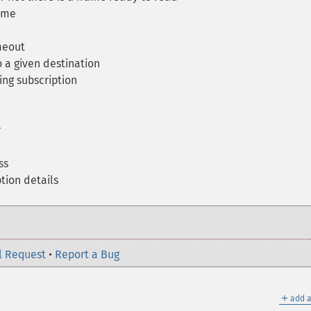
ame
meout
o a given destination
ng subscription
r
ss
tion details
l Request
•
Report a Bug
＋
add a