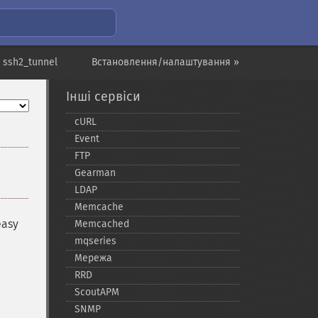
 ssh2_tunnel
Встановлення/налаштування »
Інші сервіси
cURL
Event
FTP
Gearman
LDAP
Memcache
easy
Memcached
mqseries
Мережа
RRD
ScoutAPM
SNMP