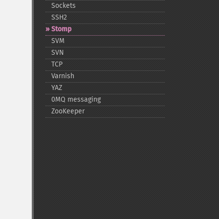
Sockets
SSH2
Stomp
SVM
SVN
TCP
Varnish
YAZ
0MQ messaging
ZooKeeper