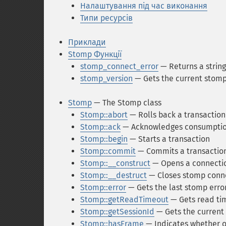
Налаштування під час виконання
Типи ресурсів
Приклади
Stomp Функції
stomp_connect_error
— Returns a string
stomp_version
— Gets the current stomp
Stomp
— The Stomp class
Stomp::abort
— Rolls back a transaction
Stomp::ack
— Acknowledges consumptio
Stomp::begin
— Starts a transaction
Stomp::commit
— Commits a transaction
Stomp::__construct
— Opens a connecti
Stomp::__destruct
— Closes stomp conn
Stomp::error
— Gets the last stomp erro
Stomp::getReadTimeout
— Gets read ti
Stomp::getSessionId
— Gets the current
Stomp::hasFrame
— Indicates whether or