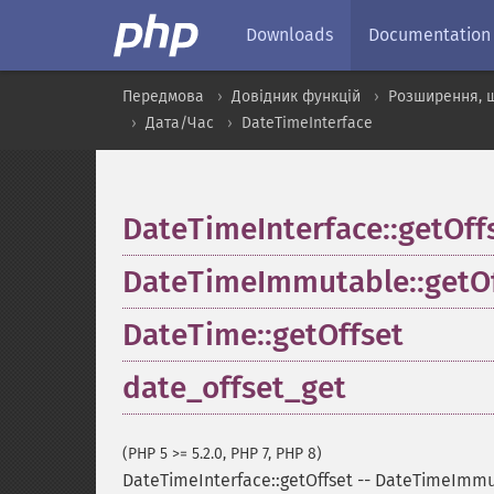
Downloads
Documentation
Передмова
Довідник функцій
Розширення, щ
Дата/Час
DateTimeInterface
DateTimeInterface::getOff
DateTimeImmutable::getOf
DateTime::getOffset
date_offset_get
(PHP 5 >= 5.2.0, PHP 7, PHP 8)
DateTimeInterface::getOffset
--
DateTimeImmut