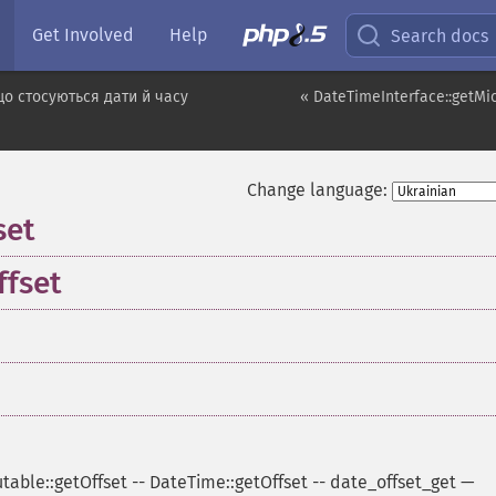
Get Involved
Help
Search docs
о стосуються дати й часу
« DateTimeInterface::getMi
Change language:
set
fset
able::getOffset
--
DateTime::getOffset
--
date_offset_get
—