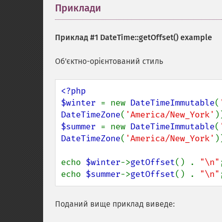
Приклади
¶
Приклад #1
DateTime::getOffset()
example
Об'єктно-орієнтований стиль
<?php

$winter 
= new 
DateTimeImmutable
(
DateTimeZone
(
'America/New_York'
$summer 
= new 
DateTimeImmutable
(
DateTimeZone
(
'America/New_York'
))
echo 
$winter
->
getOffset
() . 
"\n"
;
echo 
$summer
->
getOffset
() . 
"\n"
Поданий вище приклад виведе: