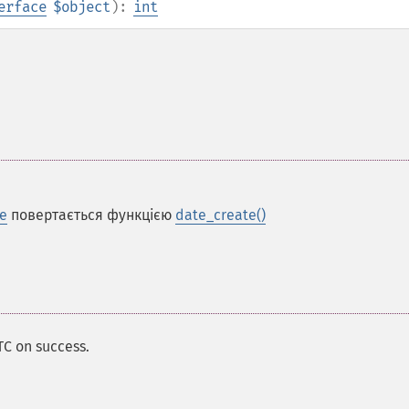
erface
$object
):
int
e
повертається функцією
date_create()
TC on success.