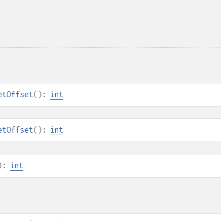
etOffset
():
int
etOffset
():
int
):
int