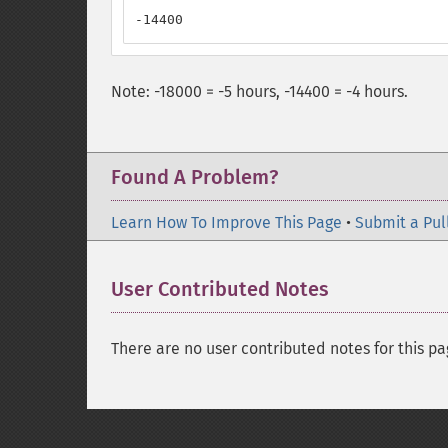
-14400
Note: -18000 = -5 hours, -14400 = -4 hours.
Found A Problem?
Learn How To Improve This Page
•
Submit a Pul
User Contributed Notes
There are no user contributed notes for this pa