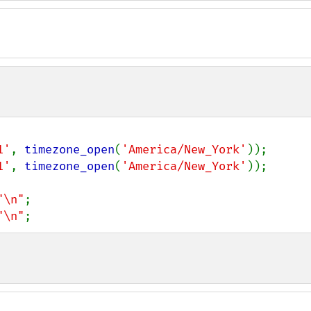
1'
, 
timezone_open
(
'America/New_York'
1'
, 
timezone_open
(
'America/New_York'
));

"\n"
;

"\n"
;