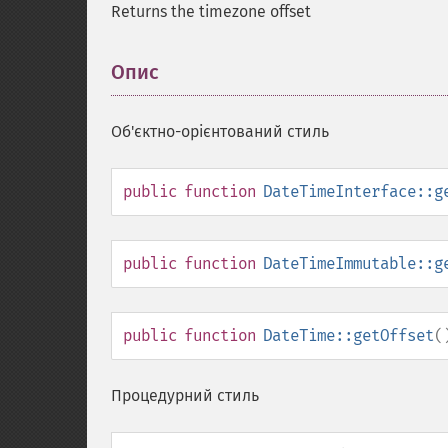
Returns the timezone offset
Опис
¶
Об'єктно-орієнтований стиль
public
function
DateTimeInterface::g
public
function
DateTimeImmutable::g
public
function
DateTime::getOffset
(
Процедурний стиль