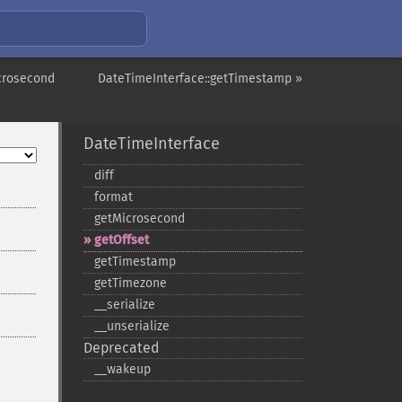
crosecond
DateTimeInterface::getTimestamp »
DateTimeInterface
diff
format
getMicrosecond
getOffset
getTimestamp
getTimezone
_​_​serialize
_​_​unserialize
Deprecated
_​_​wakeup