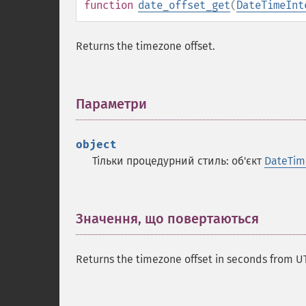
function
date_offset_get
(
DateTimeInt
Returns the timezone offset.
Параметри
¶
object
Тільки процедурний стиль: об'єкт
DateTim
Значення, що повертаються
¶
Returns the timezone offset in seconds from U