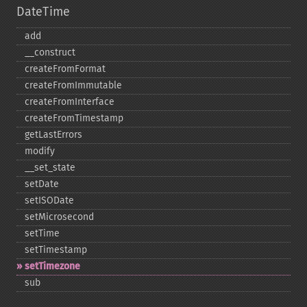
DateTime
add
_​_​construct
createFromFormat
createFromImmutable
createFromInterface
createFromTimestamp
getLastErrors
modify
_​_​set_​state
setDate
setISODate
setMicrosecond
setTime
setTimestamp
setTimezone
sub