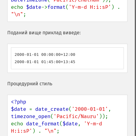
echo 
$date
->
format
(
'Y-m-d H:i:sP'
) . 
"\n"
;
Поданий вище приклад виведе:
2000-01-01 00:00:00+12:00

2000-01-01 01:45:00+13:45
Процедурний стиль
<?php

$date 
= 
date_create
(
'2000-01-01'
, 
timezone_open
(
'Pacific/Nauru'
));

echo 
date_format
(
$date
, 
'Y-m-d 
H:i:sP'
) . 
"\n"
;
