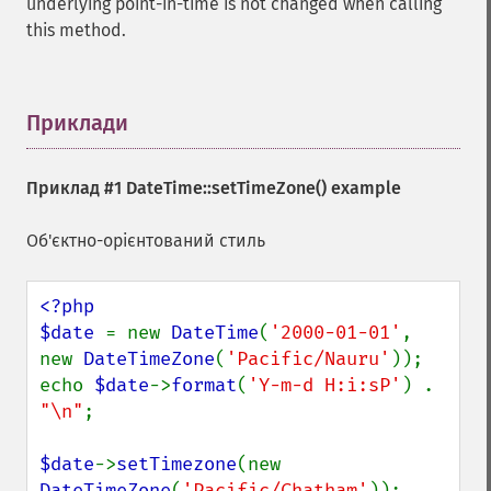
underlying point-in-time is not changed when calling
this method.
Приклади
¶
Приклад #1
DateTime::setTimeZone()
example
Об'єктно-орієнтований стиль
<?php

$date 
= new 
DateTime
(
'2000-01-01'
, 
new 
DateTimeZone
(
'Pacific/Nauru'
));

echo 
$date
->
format
(
'Y-m-d H:i:sP'
) . 
"\n"
;

$date
->
setTimezone
(new 
DateTimeZone
(
'Pacific/Chatham'
));
