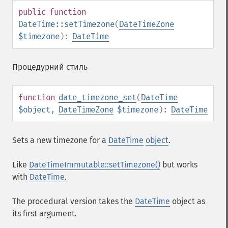
public
function
DateTime::setTimezone
(
DateTimeZone
$timezone
):
DateTime
Процедурний стиль
function
date_timezone_set
(
DateTime
$object
,
DateTimeZone
$timezone
):
DateTime
Sets a new timezone for a
DateTime
object
.
Like
DateTimeImmutable::setTimezone()
but works
with
DateTime
.
The procedural version takes the
DateTime
object as
its first argument.