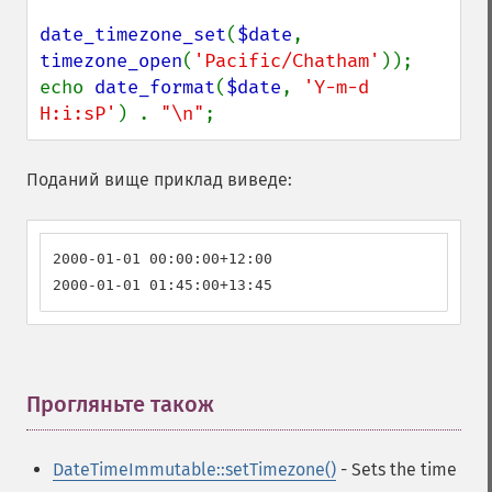
date_timezone_set
(
$date
, 
timezone_open
(
'Pacific/Chatham'
));

echo 
date_format
(
$date
, 
'Y-m-d 
H:i:sP'
) . 
"\n"
;
Поданий вище приклад виведе:
2000-01-01 00:00:00+12:00

2000-01-01 01:45:00+13:45
Прогляньте також
¶
DateTimeImmutable::setTimezone()
- Sets the time