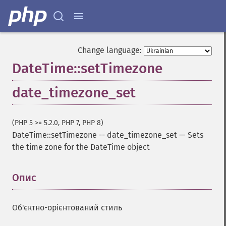
Change language:
DateTime::setTimezone
date_timezone_set
(PHP 5 >= 5.2.0, PHP 7, PHP 8)
DateTime::setTimezone
--
date_timezone_set
—
Sets
the time zone for the DateTime object
Опис
¶
Об'єктно-орієнтований стиль