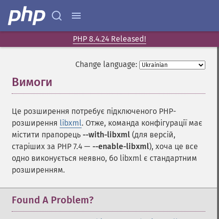
PHP 8.4.24 Released!
Change language:
Вимоги
¶
Це розширення потребує підключеного PHP-
розширення
libxml
. Отже, команда конфігурації має
містити прапорець
--with-libxml
(для версій,
старіших за PHP 7.4 —
--enable-libxml
), хоча це все
одно виконується неявно, бо libxml є стандартним
розширенням.
Found A Problem?