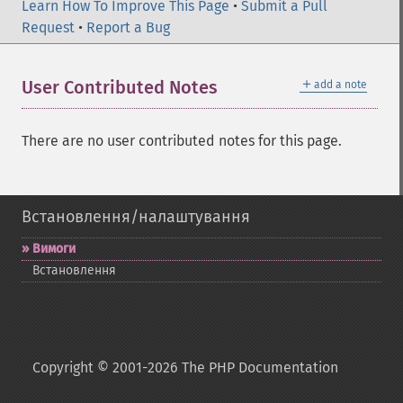
Learn How To Improve This Page
•
Submit a Pull
Request
•
Report a Bug
＋
User Contributed Notes
add a note
There are no user contributed notes for this page.
Встановлення/налаштування
Вимоги
Встановлення
Copyright © 2001-2026 The PHP Documentation