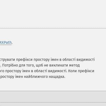
MXPath
.
трувати префікси простору імен в області видимості
h
. Потрібно для того, щоб не викликати метод
го простору імен в області видимості. Коли префікси
 простору імен найближчого нащадка.