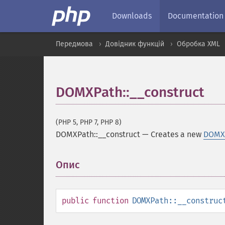
Downloads
Documentation
Передмова
Довідник функцій
Обробка XML
DOMXPath::__construct
(PHP 5, PHP 7, PHP 8)
DOMXPath::__construct
—
Creates a new
DOMX
Опис
¶
public
function
DOMXPath::__construc