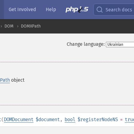
Get Involved
Help
Search docs
DOM
DOMXPath
Change language:
Path
object
t
(
DOMDocument
$document
,
bool
$registerNodeNS
=
tru