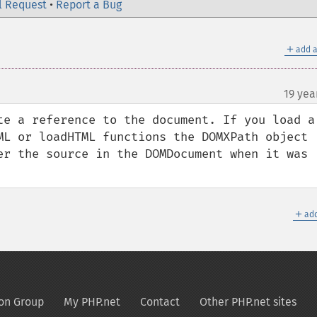
l Request
•
Report a Bug
＋
add a
19 yea
te a reference to the document. If you load a 
ML or loadHTML functions the DOMXPath object 
er the source in the DOMDocument when it was 
＋
add
on Group
My PHP.net
Contact
Other PHP.net sites