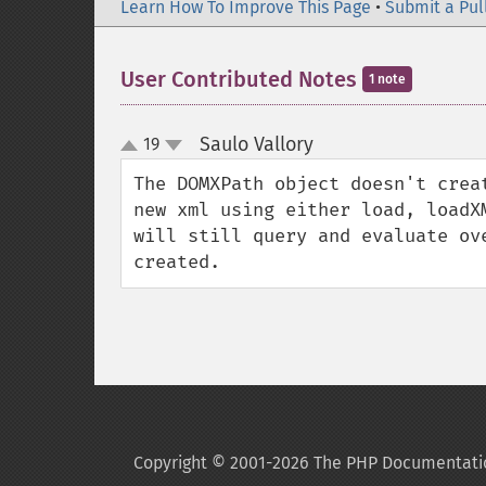
Learn How To Improve This Page
•
Submit a Pul
User Contributed Notes
1 note
Saulo Vallory
19
¶
up
down
The DOMXPath object doesn't crea
new xml using either load, loadX
will still query and evaluate ov
created.
Copyright © 2001-2026 The PHP Documentati