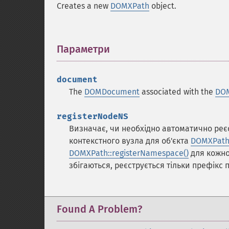
Creates a new
DOMXPath
object.
Параметри
¶
document
The
DOMDocument
associated with the
DO
registerNodeNS
Визначає, чи необхідно автоматично реєс
контекстного вузла для об'єкта
DOMXPat
DOMXPath::registerNamespace()
для кожно
збігаються, реєструється тільки префікс
Found A Problem?