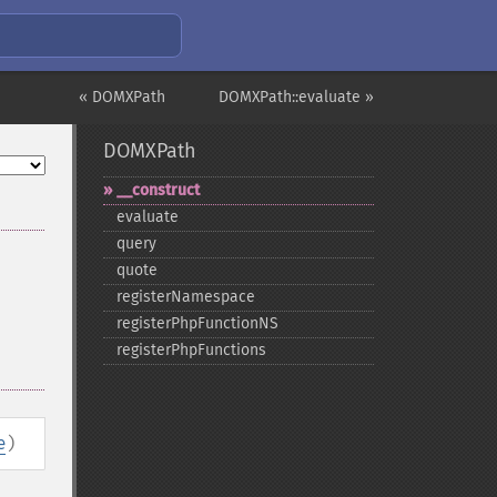
« DOMXPath
DOMXPath::evaluate »
DOMXPath
_​_​construct
evaluate
query
quote
registerNamespace
registerPhpFunctionNS
registerPhpFunctions
e
)