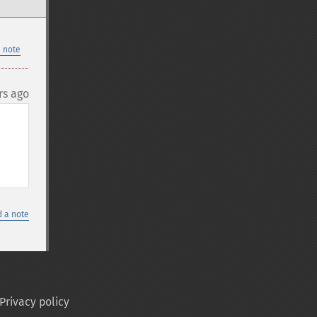
 note
rs ago
 a note
Privacy policy