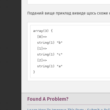
Поданий вище приклад виведе щось схоже 
array(3) {

  [0]=>

  string(1) "b"

  [1]=>

  string(1) "c"

  [2]=>

  string(1) "a"

}
Found A Problem?