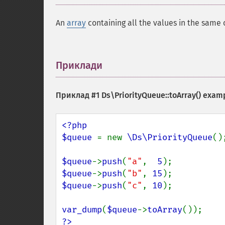
An
array
containing all the values in the same 
Приклади
¶
Приклад #1
Ds\PriorityQueue::toArray()
exam
<?php

$queue 
= new 
\Ds\PriorityQueue
();
$queue
->
push
(
"a"
,  
5
$queue
->
push
(
"b"
, 
15
$queue
->
push
(
"c"
, 
10
);

var_dump
(
$queue
->
toArray
?>