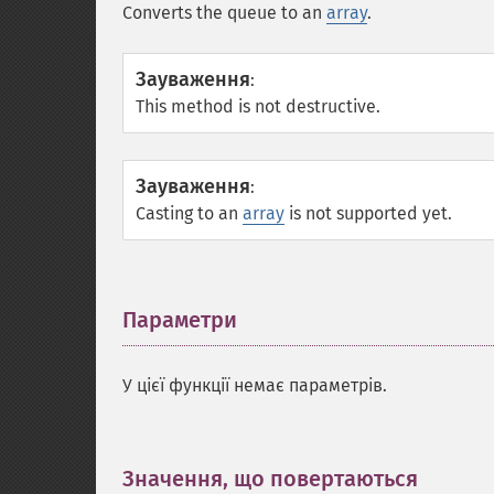
Converts the queue to an
array
.
Зауваження
:
This method is not destructive.
Зауваження
:
Casting to an
array
is not supported yet.
Параметри
¶
У цієї функції немає параметрів.
Значення, що повертаються
¶