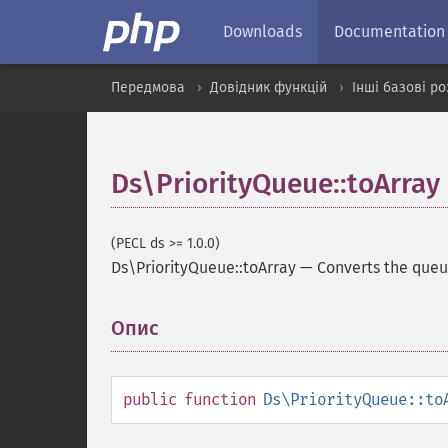
Downloads
Documentation
Передмова
Довідник функцій
Інші базові р
Ds\PriorityQueue::toArray
(PECL ds >= 1.0.0)
Ds\PriorityQueue::toArray
—
Converts the que
Опис
¶
public
function
Ds\PriorityQueue::to