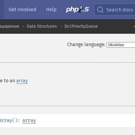
Get Involved
Help
Search docs
озширення
Data Structures
Ds\PriorityQueue
Change language:
ue to an
array
Array
():
array