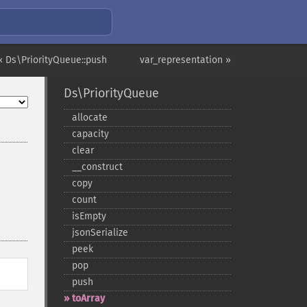
« Ds\PriorityQueue::push
var_representation »
Ds\PriorityQueue
allocate
capacity
clear
_​_​construct
copy
count
isEmpty
jsonSerialize
peek
pop
push
toArray