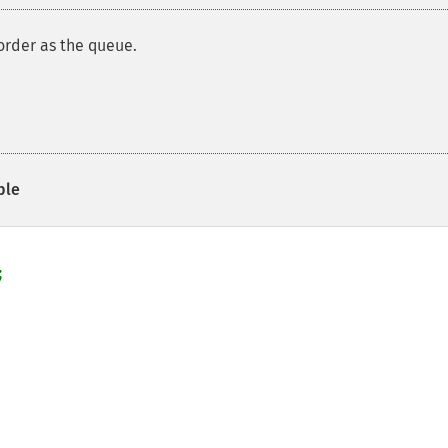
order as the queue.
ple

