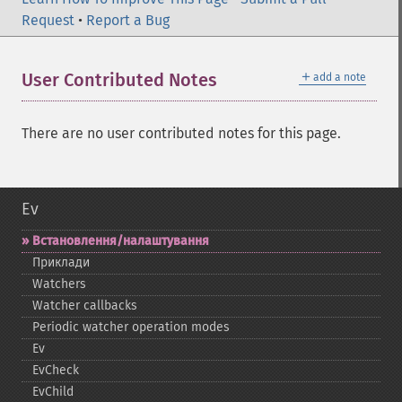
Request
•
Report a Bug
＋
User Contributed Notes
add a note
There are no user contributed notes for this page.
Ev
Встановлення/налаштування
Приклади
Watchers
Watcher callbacks
Periodic watcher operation modes
Ev
EvCheck
EvChild