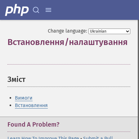
Change language:
Встановлення/налаштування
¶
Зміст
¶
Вимоги
Встановлення
Found A Problem?
Learn How To Improve This Page
•
Submit a Pull