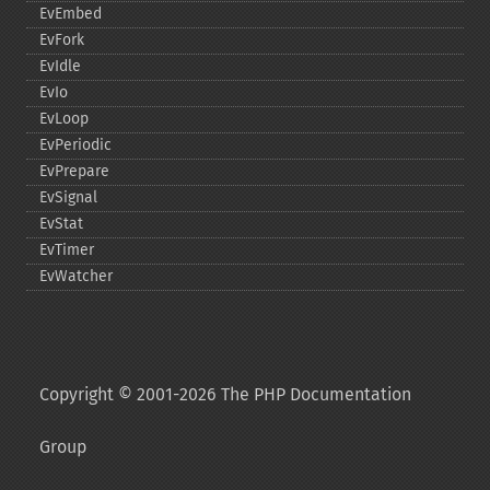
EvEmbed
EvFork
EvIdle
EvIo
EvLoop
EvPeriodic
EvPrepare
EvSignal
EvStat
EvTimer
EvWatcher
Copyright © 2001-2026 The PHP Documentation
Group