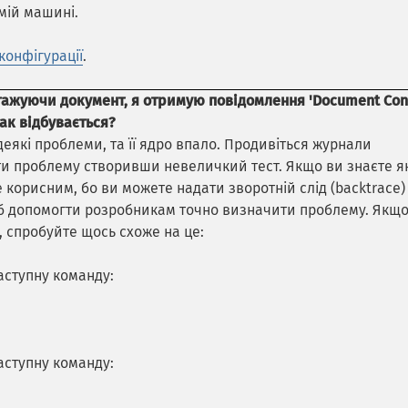
амій машині.
конфігурації
.
нтажуючи документ, я отримую повідомлення 'Document Con
так відбувається?
еякі проблеми, та її ядро впало. Продивіться журнали
ти проблему створивши невеличкий тест. Якщо ви знаєте я
 корисним, бо ви можете надати зворотній слід (backtrace)
об допомогти розробникам точно визначити проблему. Якщ
 спробуйте щось схоже на це:
наступну команду:
наступну команду: