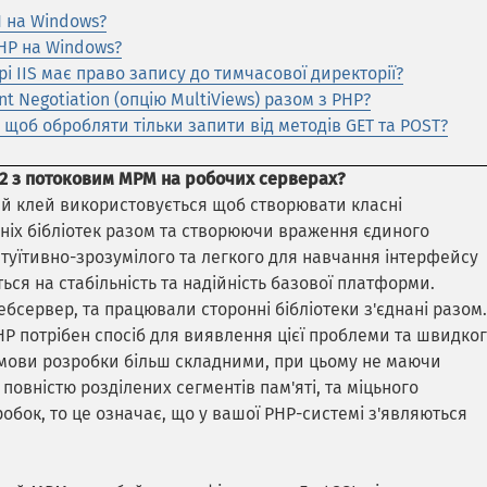
H на Windows?
HP на Windows?
і IIS має право запису до тимчасової директорії?
 Negotiation (опцію MultiViews) разом з PHP?
щоб обробляти тільки запити від методів GET та POST?
2 з потоковим MPM на робочих серверах?
Цей клей використовується щоб створювати класні
ніх бібліотек разом та створюючи враження єдиного
нтуїтивно-зрозумілого та легкого для навчання інтерфейсу
ться на стабільність та надійність базової платформи.
сервер, та працювали сторонні бібліотеки з'єднані разом.
PHP потрібен спосіб для виявлення цієї проблеми та швидко
умови розробки більш складними, при цьому не маючи
повністю розділених сегментів пам'яті, та міцьного
бок, то це означає, що у вашої PHP-системі з'являються