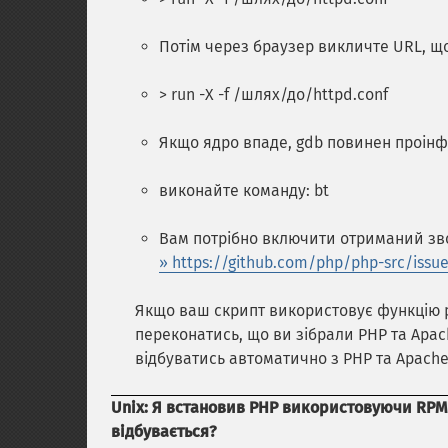
Потім через браузер викличте URL, щ
> run -X -f /шлях/до/httpd.conf
Якщо ядро впаде, gdb повинен проінф
виконайте команду: bt
Вам потрібно включити отриманий зворо
» https://github.com/php/php-src/issu
Якщо ваш скрипт використовує функцію р
переконатись, що ви зібрали PHP та Apac
відбуватись автоматично з PHP та Apache 
Unix: Я встановив PHP використовуючи RPMS
відбувається?