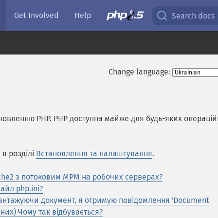
Get Involved
Help
Search docs
Change language:
ановленню PHP. PHP доступна майже для будь-яких операці
 в розділі
Встановлення та налаштування
.
che2 з потоковим MPM на робочих серверах?
йл php.ini?
авантажуючи документ, я отримую повідомлення 'Document
аних) Чому так відбувається?