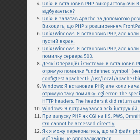
Unix: Я встановив PHP використовуючи RP
відбувається?
Unix: Я залатав Apache за допомогою ро
Виходить, що PHP з розширенням FrontPa
Unix/Windows: Я встановив PHP, але кол
пустий екран.
Unix/Windows: Я встановив PHP, але кол
помилку сервера 500.
Деякі Операційні Системи: Я встановив P
отримую помилки "undefined symbol" (нев
configtest apachectl: /usr/local/apache/
Windows: Я встановив PHP, але коли нама
отримую таку помилку: cgi error: The speci
HTTP headers. The headers it did return are
Windows: Я дотримувався всіх інструкцій, 
При запуску PHP як CGI на IIS, PWS, OmniH
CGI cannot be accessed directly.
Як я можу переконатись, що мій файл php
мої зміни не впроваджуються.