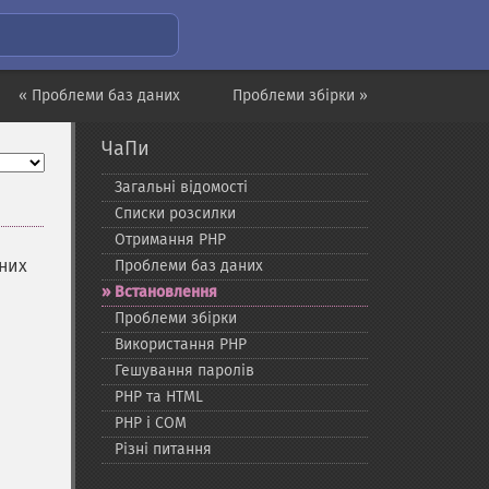
« Проблеми баз даних
Проблеми збірки »
ЧаПи
Загальні відомості
Списки розсилки
Отримання PHP
йних
Проблеми баз даних
Встановлення
Проблеми збірки
Використання PHP
Гешування паролів
PHP та HTML
PHP і COM
Різні питання