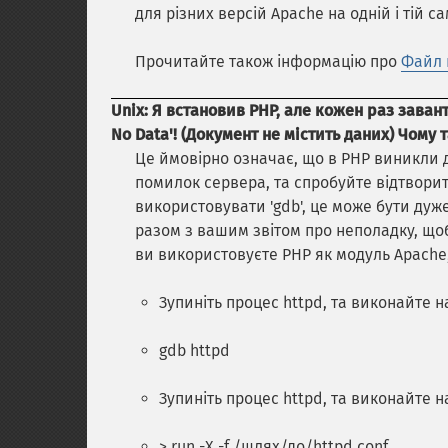
для різних версій Apache на одній і тій с
Прочитайте також інформацію про
Файл 
Unix: Я встановив PHP, але кожен раз зава
No Data'! (Документ не містить даних) Чому 
Це ймовірно означає, що в PHP виникли д
помилок сервера, та спробуйте відтвори
використовувати 'gdb', це може бути дуже
разом з вашим звітом про неполадку, щ
ви використовуєте PHP як модуль Apache,
Зупиніть процес httpd, та виконайте 
gdb httpd
Зупиніть процес httpd, та виконайте 
> run -X -f /шлях/до/httpd.conf