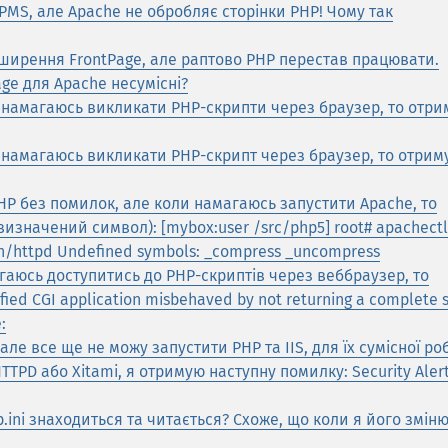
MS, але Apache не обробляє сторінки PHP! Чому так
зширення FrontPage, але раптово PHP перестав працювати.
ge для Apache несумісні?
и намагаюсь викликати PHP-скрипти через браузер, то отр
и намагаюсь викликати PHP-скрипт через браузер, то отрим
HP без помилок, але коли намагаюсь запустити Apache, то
изначений символ): [mybox:user /src/php5] root# apachectl
bin/httpd Undefined symbols: _compress _uncompress
гаюсь доступитись до PHP-скриптів через веббраузер, то
fied CGI application misbehaved by not returning a complete s
:
але все ще не можу запустити PHP та IIS, для їх сумісної ро
TTPD або Xitami, я отримую наступну помилку: Security Aler
.ini знаходиться та читається? Схоже, що коли я його змін