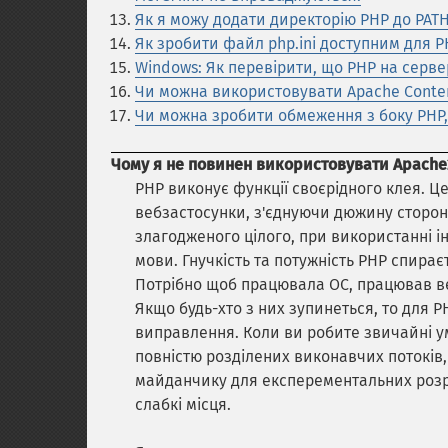
Як я можу додати директорію PHP до PAT
Як зробити файл php.ini доступним для P
Windows: Як перевірити, що PHP на сервер
Чи можна використовувати Apache Content
Чи можна зробити обмеження з боку PHP, 
Чому я не повинен використовувати Apache
PHP виконує функції своєрідного клея. 
вебзастосунки, з'єднуючи дюжину сторон
злагодженого цілого, при використанні і
мови. Гнучкість та потужність PHP спирає
Потрібно щоб працювала ОС, працював веб
Якщо будь-хто з них зупинеться, то для 
виправлення. Коли ви робите звичайні 
повністю розділених виконавчих потоків, 
майданчику для експерементальних розро
слабкі місця.