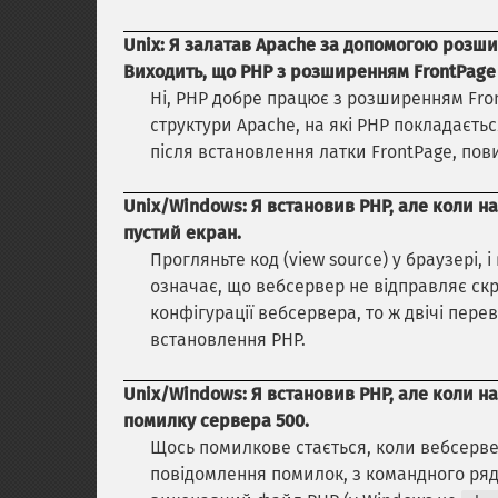
Unix: Я залатав Apache за допомогою розши
Виходить, що PHP з розширенням FrontPage 
Ні, PHP добре працює з розширенням Fron
структури Apache, на які PHP покладаєть
після встановлення латки FrontPage, по
Unix/Windows: Я встановив PHP, але коли 
пустий екран.
Прогляньте код (view source) у браузері,
означає, що вебсервер не відправляє скр
конфігурації вебсервера, то ж двічі пере
встановлення PHP.
Unix/Windows: Я встановив PHP, але коли 
помилку сервера 500.
Щось помилкове стається, коли вебсерве
повідомлення помилок, з командного рядк