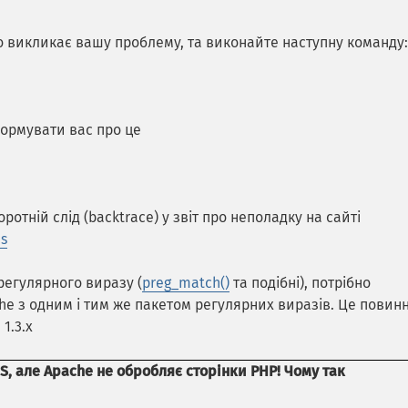
о викликає вашу проблему, та виконайте наступну команду:
ормувати вас про це
тній слід (backtrace) у звіт про неполадку на сайті
es
егулярного виразу (
preg_match()
та подібні), потрібно
he з одним і тим же пакетом регулярних виразів. Це повин
1.3.x
, але Apache не обробляє сторінки PHP! Чому так