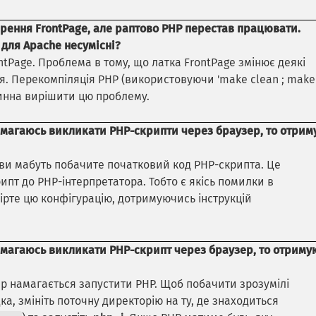
рення FrontPage, але раптово PHP перестав працювати.
для Apache несумісні?
tPage. Проблема в тому, що латка FrontPage змінює деякі
ся. Перекомпіляція PHP (використовуючи 'make clean ; make'
винна вирішити цю проблему.
намагаюсь викликати PHP-скрипти через браузер, то отри
 і ви мабуть побачите початковий код PHP-скрипта. Це
ипт до PHP-інтерпретатора. Тобто є якісь помилки в
вірте цю конфігурацію, дотримуючись інструкцій
намагаюсь викликати PHP-скрипт через браузер, то отриму
р намагається запустити PHP. Щоб побачити зрозумілі
а, змініть поточну директорію на ту, де знаходиться