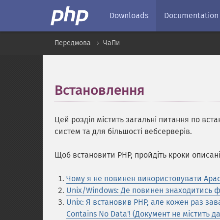
Downloads
Documentation
Передмова
ЧаПи
Встановлення
¶
Цей розділ містить загальні питання по вст
систем та для більшості вебсерверів.
Щоб встановити PHP, пройдіть кроки описані
Чому я не повинен використовувати Apa
Unix/Windows: Де повинен знаходитись фа
Unix: Я встановив PHP, але кожен раз з
Contains No Data'! (Документ не містить д