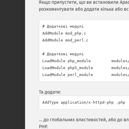
Якщо припустити, що ви встановили Apache
розкоментувати або додати кілька або в
# Додаткові модулі

AddModule mod_php.c

AddModule mod_perl.c

# Додаткові модулі

LoadModule php_module         modules/
LoadModule php5_module        modules/
LoadModule perl_module        modules
Та додати:
AddType application/x-httpd-php .php
... до глобальних властивостей, або до в
PHP.