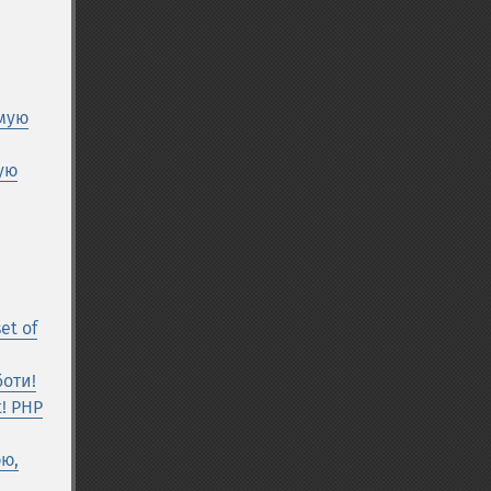
имую
ую
et of
боти!
t! PHP
юю,