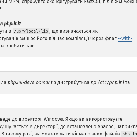
ий MPM, спробуйте сконфігурувати FastCGI, під яким можн
.
йл
php.ini
?
бути в
, що визначається як
/usr/local/lib
истувачів змінює його під час компіляції через флаг
--with-
на зробити так:
айла
php.ini-development
з дистрибутива до
/etc/php.ini
та
 веде до директорії Windows. Якщо ви використовуєте
у шукається в директорії, де встановлено Apache, наприкл
. В такому разі, ви можете мати кілька різних файлів
php.in