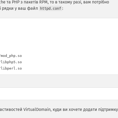
 та PHP з пакетів RPM, то в такому разі, вам потрібно
сі рядки у ваш файл
:
httpd.conf
mod_php.so

libphp5.so

/libperl.so
ластивостей VirtualDomain, куди ви хочете додати підтримку