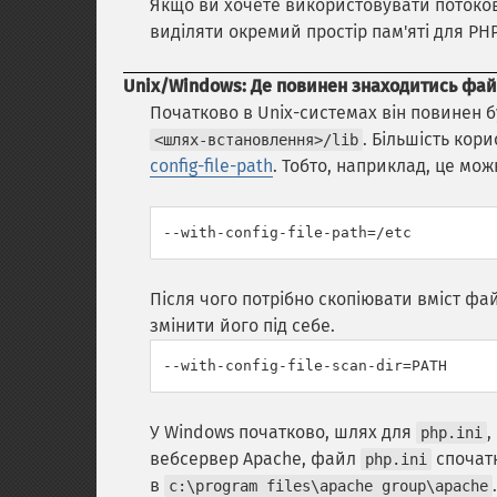
Якщо ви хочете використовувати потоков
виділяти окремий простір пам'яті для PHP
Unix/Windows: Де повинен знаходитись фа
Початково в Unix-системах він повинен 
. Більшість кор
<шлях-встановлення>/lib
config-file-path
. Тобто, наприклад, це мож
--with-config-file-path=/etc
Після чого потрібно скопіювати вміст ф
змінити його під себе.
--with-config-file-scan-dir=PATH
У Windows початково, шлях для
,
php.ini
вебсервер Apache, файл
спочатк
php.ini
в
c:\program files\apache group\apache