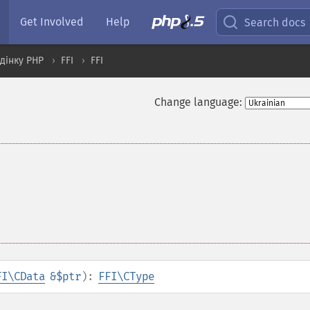
Get Involved
Help
Search docs
дінку PHP
FFI
FFI
Change language:
FI\CData
&$ptr
):
FFI\CType