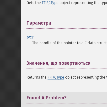
Gets the
FFI\CType
object representing the typ
Параметри
¶
ptr
The handle of the pointer to a C data struct
Значення, що повертаються
¶
Returns the
FFI\CType
object representing the 
Found A Problem?