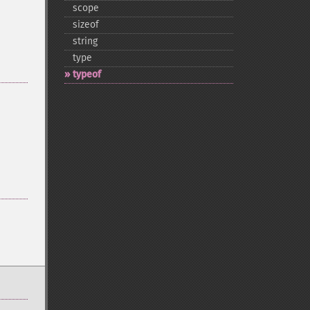
scope
sizeof
string
type
typeof