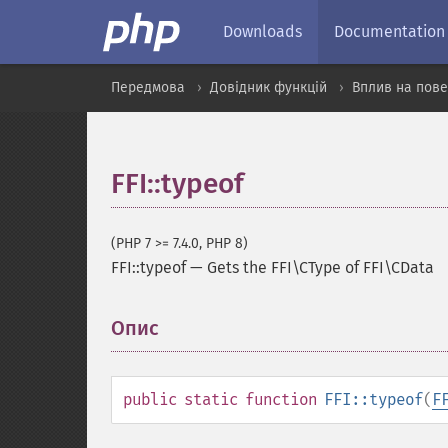
Downloads
Documentation
Передмова
Довідник функцій
Вплив на пове
FFI::typeof
(PHP 7 >= 7.4.0, PHP 8)
FFI::typeof
—
Gets the FFI\CType of FFI\CData
Опис
¶
public
static
function
FFI::typeof
(
F