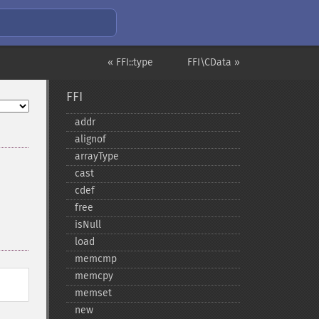
« FFI::type
FFI\CData »
FFI
addr
alignof
arrayType
cast
cdef
free
isNull
load
memcmp
memcpy
memset
new