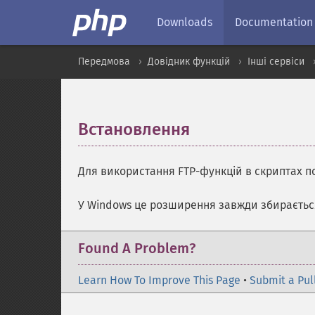
Downloads
Documentation
Передмова
Довідник функцій
Інші сервіси
Встановлення
¶
Для використання FTP-функцій в скриптах п
У Windows це розширення завжди збирається 
Found A Problem?
Learn How To Improve This Page
•
Submit a Pul