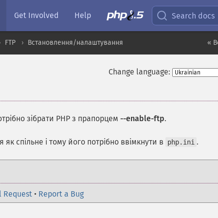
Get Involved
Help
Search docs
FTP
Встановлення/налаштування
« 
Change language:
отрібно зібрати PHP з прапорцем
--enable-ftp
.
як спільне і тому його потрібно ввімкнути в
.
php.ini
l Request
•
Report a Bug