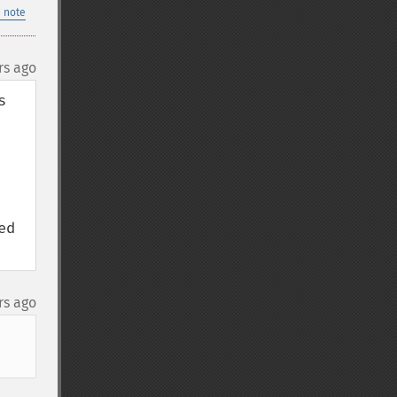
 note
rs ago
 
d 
rs ago