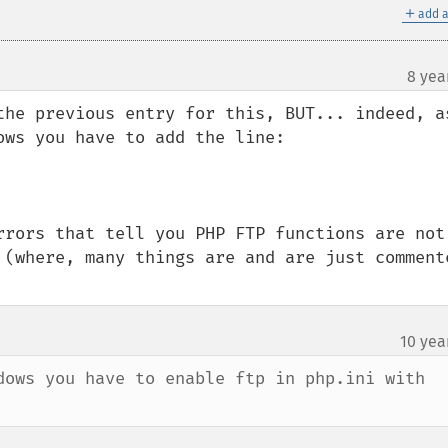
＋
add a
8 yea
the previous entry for this, BUT... indeed, as
ws you have to add the line:

rrors that tell you PHP FTP functions are not 
 (where, many things are and are just commente
10 yea
dows you have to enable ftp in php.ini with 