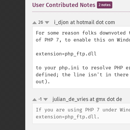
User Contributed Notes
2 notes
i_djon at hotmail dot com
26
¶
up
down
For some reason folks downvoted 
of PHP 7, to enable this on Windo
extension=php_ftp.dll

to your php.ini to resolve PHP e
defined; the line isn't in there
out).
julian_de_vries at gmx dot de
-1
¶
up
down
If you are using PHP 7 under Win
extension=php_ftp.dll.