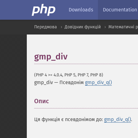
Downloads
Documentation
Передмова
Довідник функцій
Математичні 
gmp_div
(PHP 4 >= 4.0.4, PHP 5, PHP 7, PHP 8)
gmp_div
—
Псевдонім
gmp_div_q()
Опис
¶
Ця функція є псевдонімом до:
gmp_div_q()
.