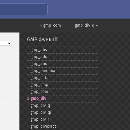
« gmp_com
gmp_div_q »
GMP Функції
gmp_​abs
gmp_​add
gmp_​and
gmp_​binomial
gmp_​clrbit
gmp_​cmp
gmp_​com
gmp_​div
gmp_​div_​q
gmp_​div_​qr
gmp_​div_​r
gmp_​divexact