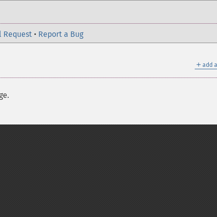
l Request
•
Report a Bug
＋
add a
ge.