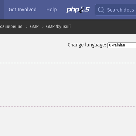
Get Involved
Help
Search docs
розширення
GMP
GMP Функції
Change language: