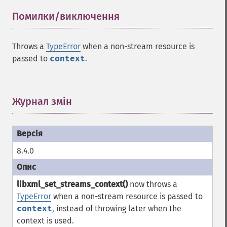
Помилки/виключення
¶
Throws a
TypeError
when a non-stream resource is
passed to
context
.
Журнал змін
¶
8.4.0
libxml_set_streams_context()
now throws a
TypeError
when a non-stream resource is passed to
context
, instead of throwing later when the
context is used.