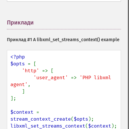
Приклади
¶
Приклад #1 A
libxml_set_streams_context()
example
<?php

$opts 
= [

'http' 
=> [

'user_agent' 
=> 
'PHP libxml 
agent'
,

    ]

];

$context 
= 
stream_context_create
(
$opts
libxml_set_streams_context
(
$context
);
