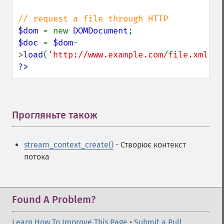
$dom 
= new 
DOMDocument
$doc 
= 
$dom
-
>
load
(
'http://www.example.com/file.xml'
?>
Прогляньте також
¶
stream_context_create()
- Створює контекст
потока
Found A Problem?
Learn How To Improve This Page
•
Submit a Pull