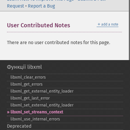
Request
•
Report a Bug
＋
User Contributed Notes
add a note
There are no user contributed notes for this page.
Функції libxml
libxml_​clear_​errors
libxml_​get_​errors
libxml_​get_​external_​entity_​loader
libxml_​get_​last_​error
libxml_​set_​external_​entity_​loader
libxml_​set_​streams_​context
libxml_​use_​internal_​errors
Deprecated