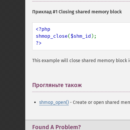
Приклад #1 Closing shared memory block
<?php

shmop_close
(
$shm_id
?>
This example will close shared memory block i
Прогляньте також
¶
shmop_open()
- Create or open shared me
Found A Problem?