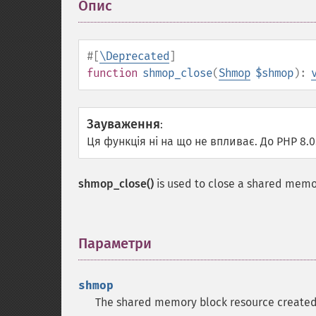
Опис
¶
#[
\Deprecated
]
function
shmop_close
(
Shmop
$shmop
):
Зауваження
:
Ця функція ні на що не впливає. До PHP 8.
shmop_close()
is used to close a shared memo
Параметри
¶
shmop
The shared memory block resource create