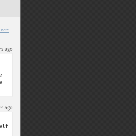
 note
rs ago
 
 
rs ago
lf 