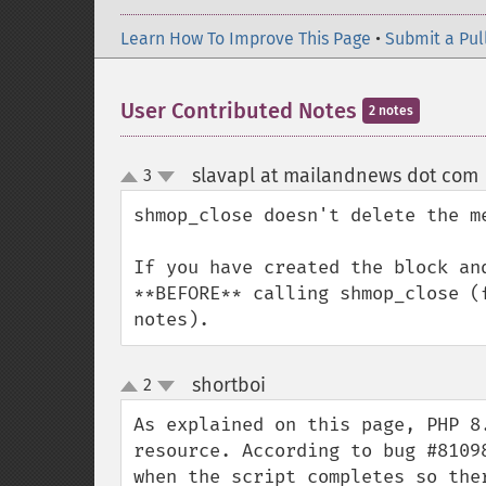
Learn How To Improve This Page
•
Submit a Pul
User Contributed Notes
2 notes
slavapl at mailandnews dot com
3
up
down
shmop_close doesn't delete the m
If you have created the block an
**BEFORE** calling shmop_close (
notes).
shortboi
2
¶
up
down
As explained on this page, PHP 8
resource. According to bug #8109
when the script completes so the