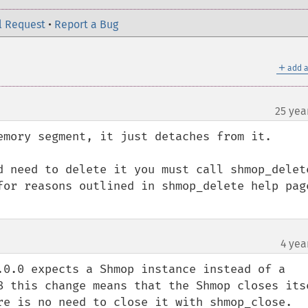
l Request
•
Report a Bug
＋
add a
25 yea
¶
emory segment, it just detaches from it.

d need to delete it you must call shmop_delete
for reasons outlined in shmop_delete help page
4 yea
.0.0 expects a Shmop instance instead of a 
8 this change means that the Shmop closes itse
re is no need to close it with shmop_close.
