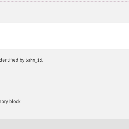
dentified by
.
$shm_id
mory block