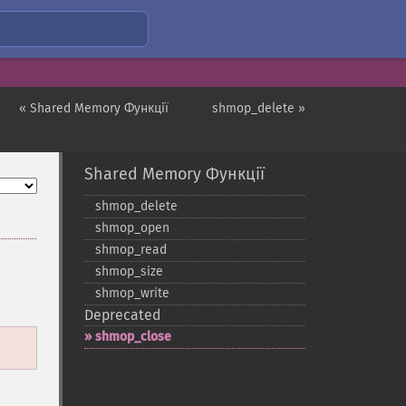
« Shared Memory Функції
shmop_delete »
Shared Memory Функції
shmop_​delete
shmop_​open
shmop_​read
shmop_​size
shmop_​write
Deprecated
shmop_​close