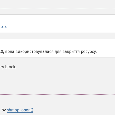
void
0.0, вона використовувалася для закриття ресурсу.
ry block.
d by
shmop_open()