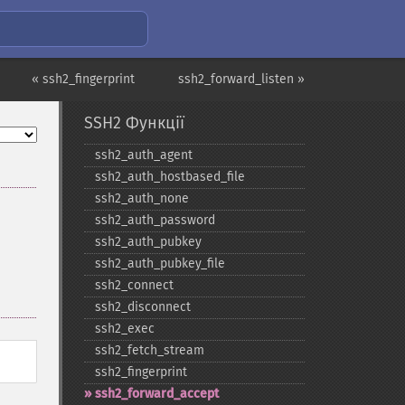
« ssh2_fingerprint
ssh2_forward_listen »
SSH2 Функції
ssh2_​auth_​agent
ssh2_​auth_​hostbased_​file
ssh2_​auth_​none
ssh2_​auth_​password
ssh2_​auth_​pubkey
ssh2_​auth_​pubkey_​file
ssh2_​connect
ssh2_​disconnect
ssh2_​exec
ssh2_​fetch_​stream
ssh2_​fingerprint
ssh2_​forward_​accept