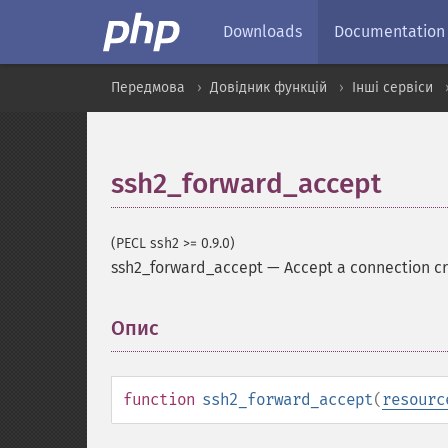
Downloads
Documentation
Передмова
Довідник функцій
Інші сервіси
ssh2_forward_accept
(PECL ssh2 >= 0.9.0)
ssh2_forward_accept
—
Accept a connection cr
Опис
¶
function
ssh2_forward_accept
(
resourc