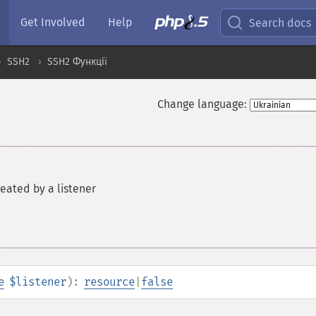
Get Involved
Help
Search docs
SSH2
SSH2 Функції
Change language:
eated by a listener
e
$listener
):
resource
|
false