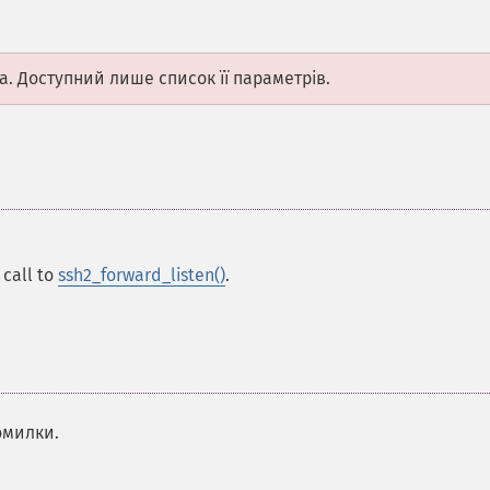
а. Доступний лише список її параметрів.
 call to
ssh2_forward_listen()
.
омилки.