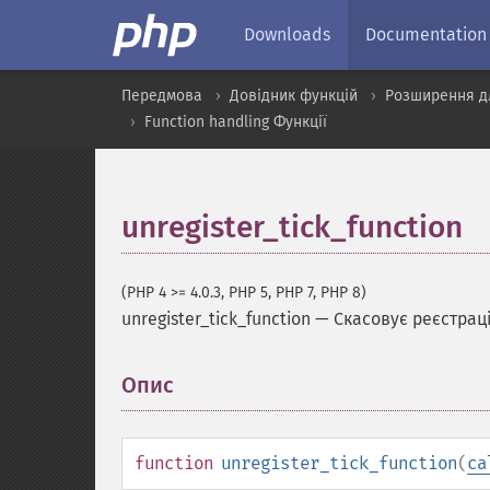
Downloads
Documentation
Передмова
Довідник функцій
Розширення дл
Function handling Функції
unregister_tick_function
(PHP 4 >= 4.0.3, PHP 5, PHP 7, PHP 8)
unregister_tick_function
—
Скасовує реєстраці
Опис
¶
function
unregister_tick_function
(
ca