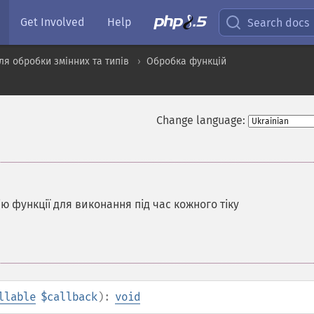
Get Involved
Help
Search docs
я обробки змінних та типів
Обробка функцій
Change language:
ю функції для виконання під час кожного тіку
llable
$callback
):
void