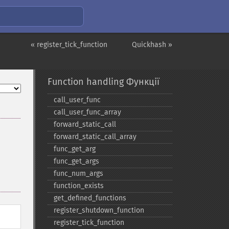
« register_tick_function
Quickhash »
Function handling Функції
call_​user_​func
call_​user_​func_​array
forward_​static_​call
forward_​static_​call_​array
func_​get_​arg
func_​get_​args
func_​num_​args
function_​exists
get_​defined_​functions
register_​shutdown_​function
register_​tick_​function