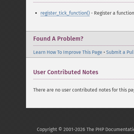
register_tick_function()
- Register a functio
Found A Problem?
Learn How To Improve This Page
•
Submit a Pul
User Contributed Notes
There are no user contributed notes for this pa
Copyright © 2001-2026 The PHP Documentati