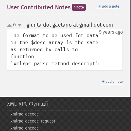
＋
User Contributed Notes
add a note
1 note
giunta dot gaetano at gmail dot com
0
¶
up
down
5 years ago
The format to be used for data 
in the $desc array is the same 
as returned by calls to 
function 
`xmlrpc_parse_method_descriptions`
＋
add a note
XML-RPC Функції
xmlrpc_​decode
xmlrpc_​decode_​request
xmlrpc_​encode