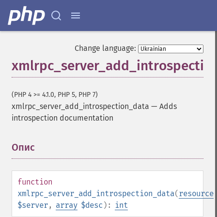
Change language:
xmlrpc_server_add_introspectio
(PHP 4 >= 4.1.0, PHP 5, PHP 7)
xmlrpc_server_add_introspection_data
—
Adds
introspection documentation
Опис
¶
function
xmlrpc_server_add_introspection_data
(
resource
$server
,
array
$desc
):
int