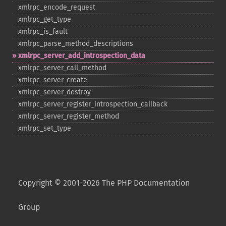
xmlrpc_​encode_​request
xmlrpc_​get_​type
xmlrpc_​is_​fault
xmlrpc_​parse_​method_​descriptions
xmlrpc_​server_​add_​introspection_​data
xmlrpc_​server_​call_​method
xmlrpc_​server_​create
xmlrpc_​server_​destroy
xmlrpc_​server_​register_​introspection_​callback
xmlrpc_​server_​register_​method
xmlrpc_​set_​type
Copyright © 2001-2026 The PHP Documentation
Group